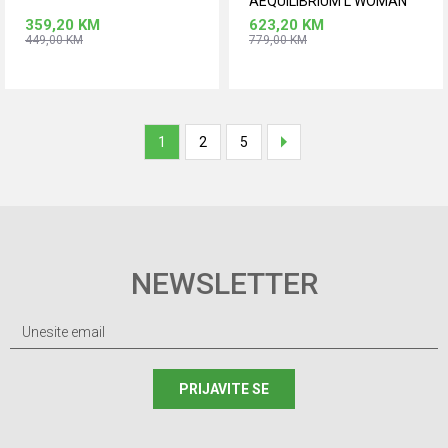
AEQUILIBRIUM L WOMAN
GTX BLACK/HIBISCUS
359,20
KM
623,20
KM
449,00
KM
779,00
KM
Dodaj u korpu
Dodaj u korpu
Veličina
Veličina
38
38,5
37,5
38
1
2
5
40
40,5
NEWSLETTER
PRIJAVITE SE