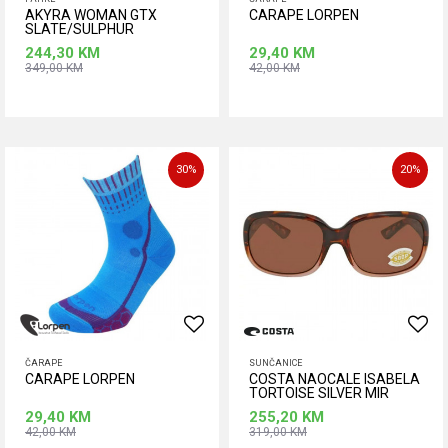
AKYRA WOMAN GTX
CARAPE LORPEN
SLATE/SULPHUR
244,30
KM
29,40
KM
349,00
KM
42,00
KM
Dodaj u korpu
Dodaj u korpu
30
%
20
%
ČARAPE
SUNČANICE
CARAPE LORPEN
COSTA NAOCALE ISABELA
TORTOISE SILVER MIR
580P
29,40
KM
255,20
KM
42,00
KM
319,00
KM