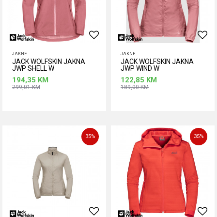
JAKNE
JAKNE
JACK WOLFSKIN JAKNA
JACK WOLFSKIN JAKNA
JWP SHELL W
JWP WIND W
194,35
KM
122,85
KM
299,01
KM
189,00
KM
Dodaj u korpu
Dodaj u korpu
35
%
35
%