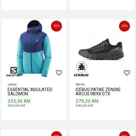
Dodaj u korpu
Dodaj u korpu
Veličina
S
35
%
20
%
JAKNE
PATIKE
ESSENTIAL INSULATED
ICEBUG PATIKE ZENSKE
SALOMON
ARCUS RB9X GTX
233,36
KM
279,20
KM
359,00
KM
349,00
KM
Dodaj u korpu
Dodaj u korpu
Veličina
37
37,5
38
39