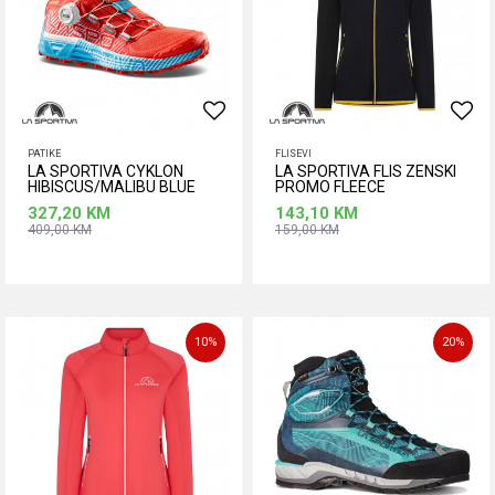
PATIKE
FLISEVI
LA SPORTIVA CYKLON
LA SPORTIVA FLIS ZENSKI
HIBISCUS/MALIBU BLUE
PROMO FLEECE
BLACK/YELLOW
327,20
KM
143,10
KM
409,00
KM
159,00
KM
Dodaj u korpu
Dodaj u korpu
Veličina
Veličina
37,5
38
38,5
L
M
S
XL
10
%
20
%
39
39,5
40
XS
41
41,5
42