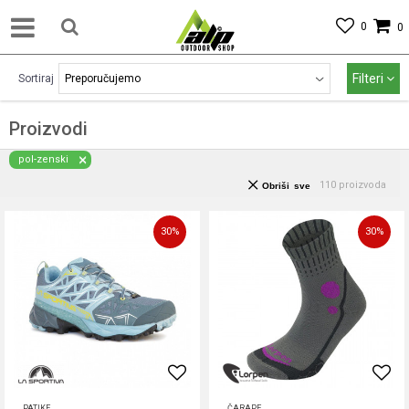
0
0
Filteri
Sortiraj
Proizvodi
pol-zenski
110
proizvoda
Obriši sve
30
%
30
%
PATIKE
ČARAPE