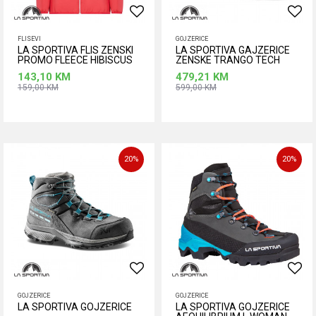
FLISEVI
GOJZERICE
LA SPORTIVA FLIS ZENSKI
LA SPORTIVA GAJZERICE
PROMO FLEECE HIBISCUS
ZENSKE TRANGO TECH
GTX
143,10
KM
479,21
KM
159,00
KM
599,00
KM
Dodaj u korpu
Dodaj u korpu
Veličina
Veličina
L
M
S
39
40
20
%
20
%
GOJZERICE
GOJZERICE
LA SPORTIVA GOJZERICE
LA SPORTIVA GOJZERICE