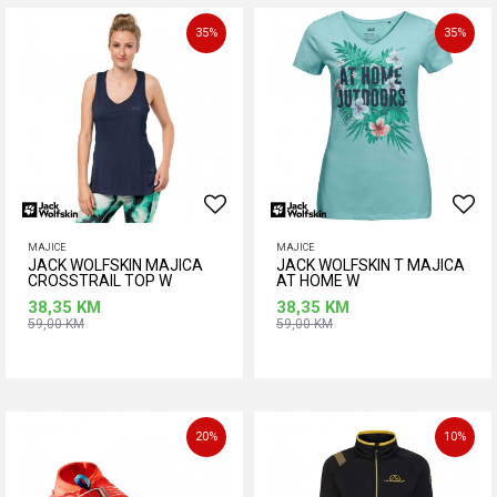
35
%
35
%
MAJICE
MAJICE
JACK WOLFSKIN MAJICA
JACK WOLFSKIN T MAJICA
CROSSTRAIL TOP W
AT HOME W
38,35
KM
38,35
KM
59,00
KM
59,00
KM
Dodaj u korpu
Dodaj u korpu
20
%
10
%