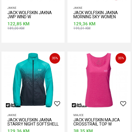
JAKNE
JAKNE
JACK WOLFSKIN JAKNA
JACK WOLFSKIN JAKNA
JWP WIND W
MORNING SKY WOMEN
ORANGE CORAL L
122,85
KM
129,36
KM
189,00
KM
199,01
KM
Dodaj u korpu
Dodaj u korpu
35
%
35
%
JAKNE
MAJICE
JACK WOLFSKIN JAKNA
JACK WOLFSKIN MAJICA
STARRY NIGHT SOFTSHELL
CROSSTRAIL TOP W
W
129,36
KM
38,35
KM