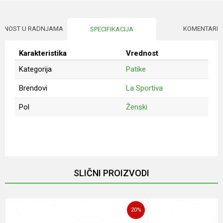
UPNOST U RADNJAMA
KOMENTARI
SPECIFIKACIJA
Karakteristika
Vrednost
Kategorija
Patike
Brendovi
La Sportiva
Pol
Ženski
Ime/Nadimak
Email
SLIČNI PROIZVODI
Poruka
20
%