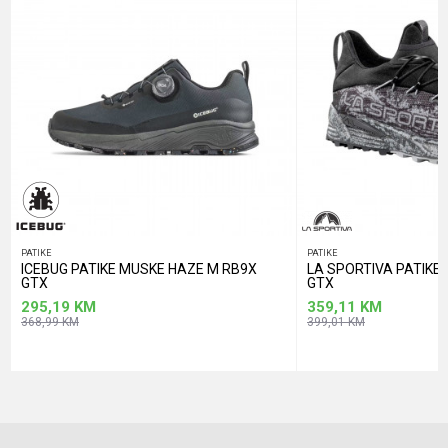
POŠALJI
PATIKE
PATIKE
ICEBUG PATIKE MUSKE HAZE M RB9X
LA SPORTIVA PATIK
GTX
GTX
295,19
KM
359,11
KM
368,99
KM
399,01
KM