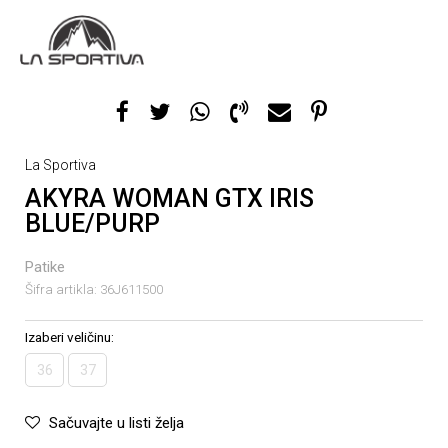
La Sportiva
AKYRA WOMAN GTX IRIS
BLUE/PURP
Patike
Šifra artikla:
36J611500
Izaberi veličinu:
36
37
Sačuvajte u listi želja