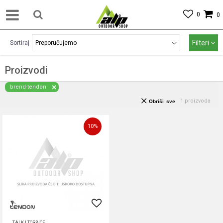
0
0
Filteri
Sortiraj
Proizvodi
brend-tendon
1
proizvoda
Obriši sve
10
%
TALK I TORBICE