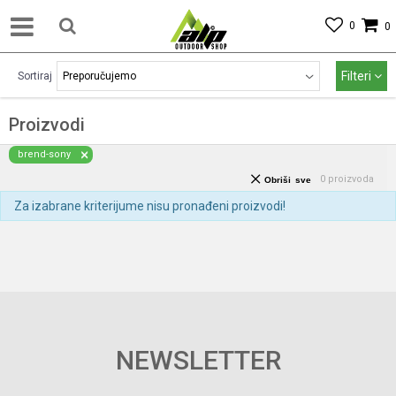
0
0
Filteri
Sortiraj
Proizvodi
brend-sony
0
proizvoda
Obriši sve
Za izabrane kriterijume nisu pronađeni proizvodi!
NEWSLETTER