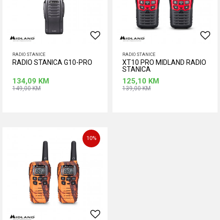
RADIO STANICE
RADIO STANICE
RADIO STANICA G10-PRO
XT10 PRO MIDLAND RADIO
STANICA
134,09
KM
125,10
KM
149,00
KM
139,00
KM
Dodaj u korpu
Dodaj u korpu
10
%