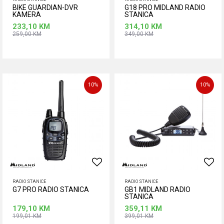
BIKE GUARDIAN-DVR
G18 PRO MIDLAND RADIO
KAMERA
STANICA
233,10
KM
314,10
KM
259,00
KM
349,00
KM
Dodaj u korpu
Dodaj u korpu
10
%
10
%
RADIO STANICE
RADIO STANICE
G7 PRO RADIO STANICA
GB1 MIDLAND RADIO
STANICA
179,10
KM
359,11
KM
199,01
KM
399,01
KM