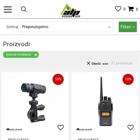
0
0
Filteri
Sortiraj
Proizvodi
brend-midland
11
proizvoda
Obriši sve
10
%
10
%
RADIO STANICE
RADIO STANICE