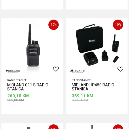
Dodaj u korpu
Dodaj u korpu
10
%
10
%
RADIO STANICE
RADIO STANICE
MIDLAND G11 S RADIO
MIDLAND HP450 RADIO
STANICA
STANICA
260,10
KM
359,11
KM
289,00
KM
399,01
KM
Dodaj u korpu
Dodaj u korpu