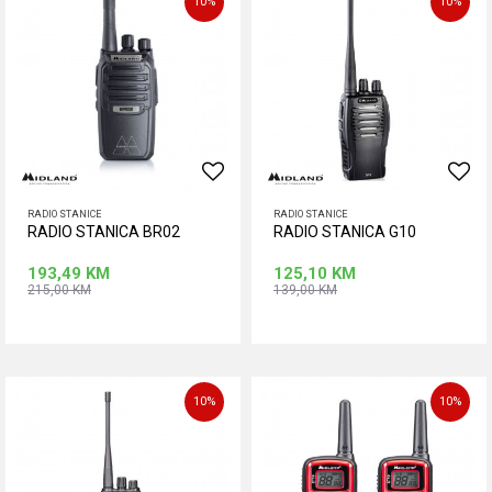
10
%
10
%
RADIO STANICE
RADIO STANICE
RADIO STANICA BR02
RADIO STANICA G10
193,49
KM
125,10
KM
215,00
KM
139,00
KM
Dodaj u korpu
Dodaj u korpu
10
%
10
%