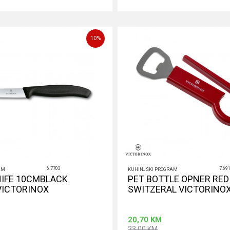
Dodaj u korpu
Dodaj u ko
10
%
6.7703
7.69
AM
KUHINJSKI PROGRAM
NIFE 10CMBLACK
PET BOTTLE OPNER RED
VICTORINOX
SWITZERAL VICTORINO
20,70
KM
23,00
KM