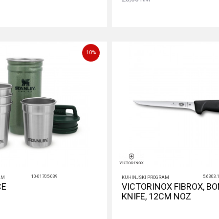
Dodaj u korpu
Dodaj u ko
10
%
10-01705-039
5.6303.
AM
KUHINJSKI PROGRAM
CE
VICTORINOX FIBROX, B
KNIFE, 12CM NOZ