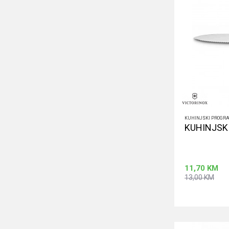
KUHINJSKI PROGR
KUHINJSKI
11,70
KM
13,00
KM