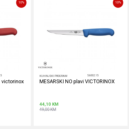
10
%
10
%
15
5.6002.15
KUHINJSKI PROGRAM
 victorinox
MESARSKI NO plavi VICTORINOX
44,10
KM
49,00
KM
rpu
Dodaj u korpu