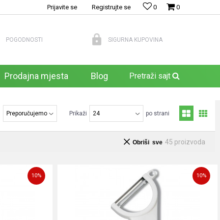
Prijavite se
Registrujte se
0
0
POGODNOSTI
SIGURNA KUPOVINA
Prodajna mjesta
Blog
Pretraži sajt
j
Prikaži
po strani
45
proizvoda
Obriši sve
10
%
10
%