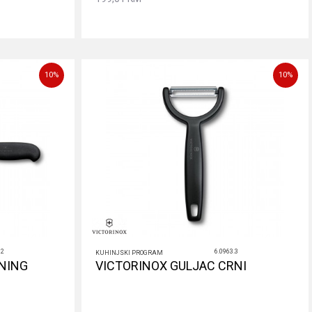
rpu
Dodaj u korpu
10
%
10
%
12
6.0963.3
KUHINJSKI PROGRAM
ONING
VICTORINOX GULJAC CRNI