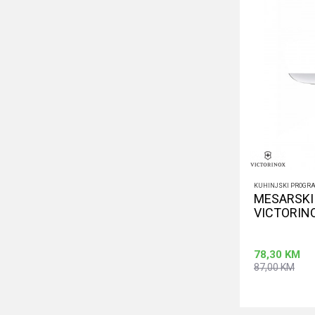
KUHINJSKI PROGR
MESARSKI 
VICTORIN
78,30
KM
87,00
KM