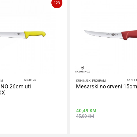
10
%
5.5208.26
5.6501.
AM
KUHINJSKI PROGRAM
NO 26cm uti
Mesarski no crveni 15cm
OX
40,49
KM
45,00
KM
Dodaj u korpu
Dodaj u ko