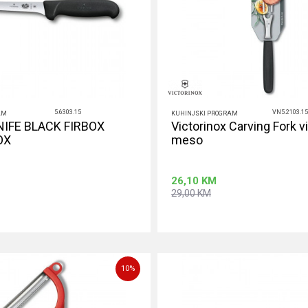
5.6303.15
VN5.2103.1
AM
KUHINJSKI PROGRAM
IFE BLACK FIRBOX
Victorinox Carving Fork v
OX
meso
26,10
KM
29,00
KM
Dodaj u korpu
Dodaj u ko
10
%