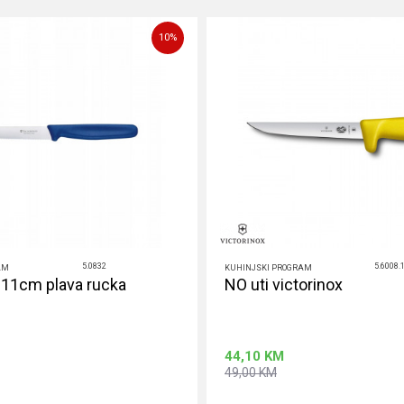
10
%
5.0832
5.6008.
AM
KUHINJSKI PROGRAM
 11cm plava rucka
NO uti victorinox
44,10
KM
49,00
KM