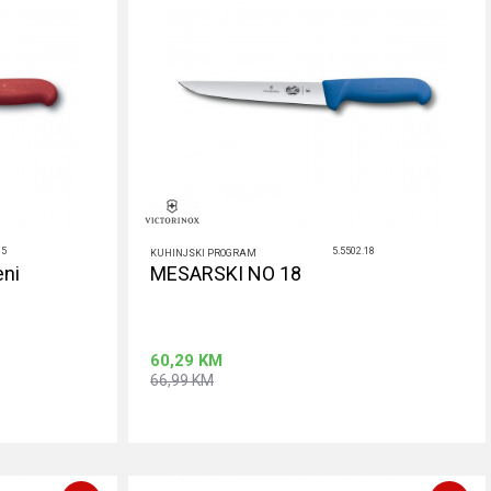
15
5.5502.18
KUHINJSKI PROGRAM
ni
MESARSKI NO 18
60,29
KM
66,99
KM
rpu
Dodaj u korpu