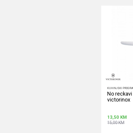
KUHINJSKI PROGR
No reckavi
victorinox
13,50
KM
15,00
KM