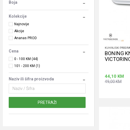
Boja
Kolekcije
Najnovije
Akcije
Ananas PROD
KUHINJSKI PROGR
Cena
BONING KN
VICTORIN
0 - 100 KM (44)
101 - 200 KM (1)
44,10
KM
Naziv ili šifra proizvoda
49,00
KM
PRETRAŽI