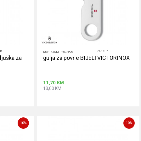
5B
7.6073.7
KUHINJSKI PROGRAM
iljuška za
gulja za povr e BIJELI VICTORINOX
11,70
KM
13,00
KM
rpu
Dodaj u korpu
10
%
10
%