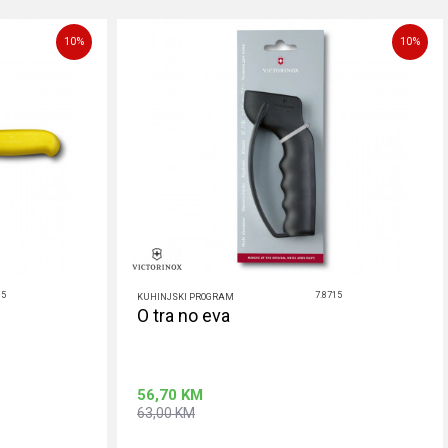
10
%
10
%
15
7.8715
KUHINJSKI PROGRAM
O tra no eva
56,70
KM
63,00
KM