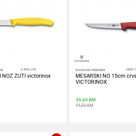
6.7636.L118
5.6001.
AM
KUHINJSKI PROGRAM
 NOZ ZUTI victorinox
MESARSKI NO 15cm crve
VICTORINOX
39,60
KM
44,00
KM
Dodaj u korpu
Dodaj u ko