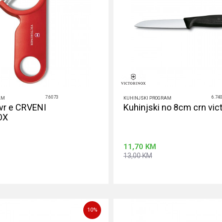
7.6073
6.74
AM
KUHINJSKI PROGRAM
ovr e CRVENI
Kuhinjski no 8cm crn vic
OX
11,70
KM
13,00
KM
Dodaj u korpu
Dodaj u ko
10
%