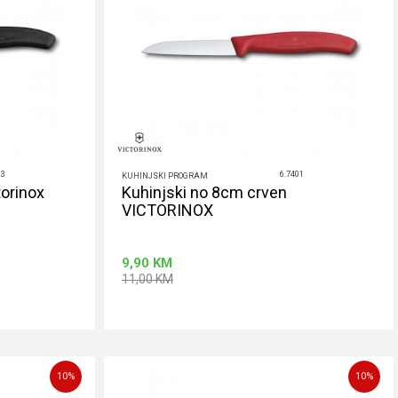
03
6.7401
KUHINJSKI PROGRAM
torinox
Kuhinjski no 8cm crven
VICTORINOX
9,90
KM
11,00
KM
rpu
Dodaj u korpu
10
%
10
%