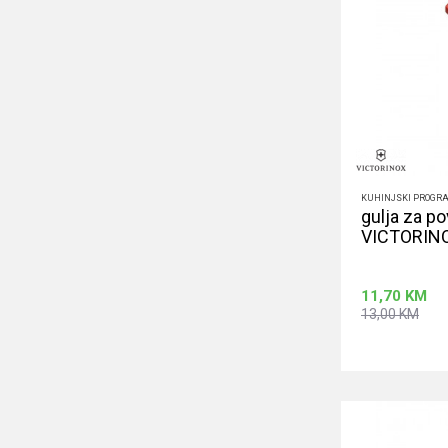
KUHINJSKI PROGR
gulja za p
VICTORIN
11,70
KM
13,00
KM