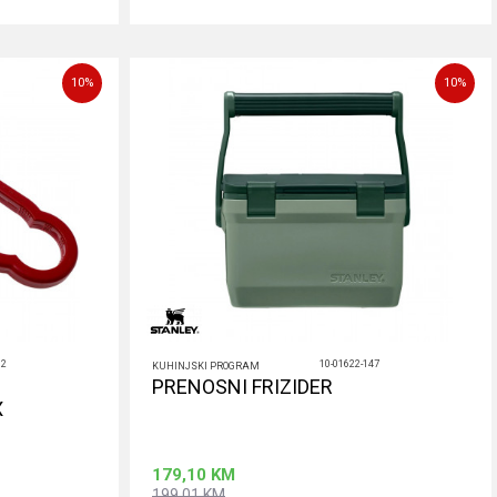
rpu
Dodaj u korpu
10
%
10
%
12
10-01622-147
KUHINJSKI PROGRAM
PRENOSNI FRIZIDER
X
179,10
KM
199,01
KM