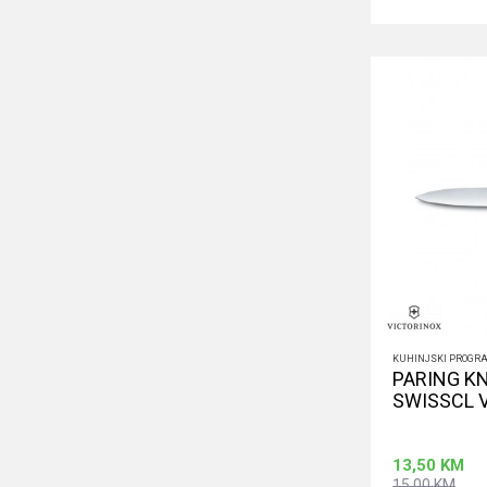
KUHINJSKI PROGR
PARING K
SWISSCL 
13,50
KM
15,00
KM