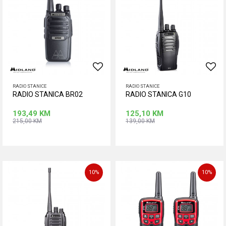
RADIO STANICE
RADIO STANICE
RADIO STANICA BR02
RADIO STANICA G10
193,49
KM
125,10
KM
215,00
KM
139,00
KM
Dodaj u korpu
Dodaj u korpu
10
%
10
%