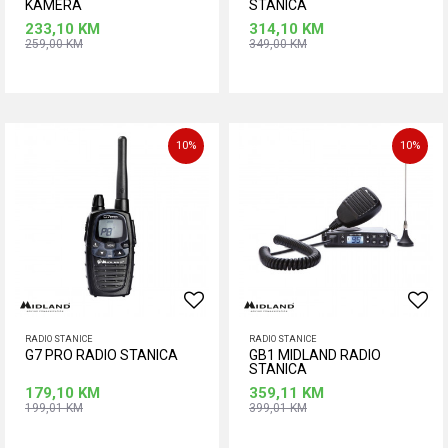
KAMERA
STANICA
233,10
KM
314,10
KM
259,00
KM
349,00
KM
Dodaj u korpu
Dodaj u korpu
10
%
10
%
RADIO STANICE
RADIO STANICE
G7 PRO RADIO STANICA
GB1 MIDLAND RADIO
STANICA
179,10
KM
359,11
KM
199,01
KM
399,01
KM