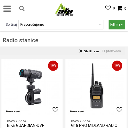
0
0
Filteri
Sortiraj
Radio stanice
11
proizvoda
Obriši sve
10
%
10
%
RADIO STANICE
RADIO STANICE
BIKE GUARDIAN-DVR
G18 PRO MIDLAND RADIO