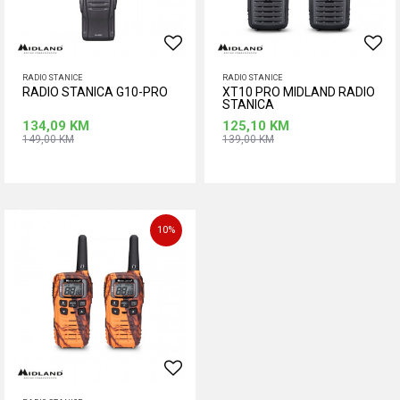
RADIO STANICE
RADIO STANICE
RADIO STANICA G10-PRO
XT10 PRO MIDLAND RADIO
STANICA
134,09
KM
125,10
KM
149,00
KM
139,00
KM
Dodaj u korpu
Dodaj u korpu
10
%