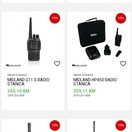
Dodaj u korpu
Dodaj u korpu
10
%
10
%
RADIO STANICE
RADIO STANICE
MIDLAND G11 S RADIO
MIDLAND HP450 RADIO
STANICA
STANICA
260,10
KM
359,11
KM
289,00
KM
399,01
KM
Dodaj u korpu
Dodaj u korpu
10
%
10
%