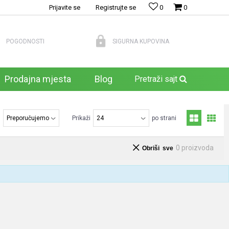
Prijavite se
Registrujte se
0
0
POGODNOSTI
SIGURNA KUPOVINA
Prodajna mjesta
Blog
Pretraži sajt
j
Prikaži
po strani
0
proizvoda
Obriši sve