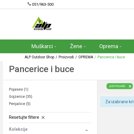
051/963-500
Muškarci
Žene
Oprema
ALP Outdoor Shop
Proizvodi
OPREMA
Pancerice i buce
Pancerice i buce
pol-muski
Pojasevi
(1)
Gojzerice
(35)
Za izabrane kri
Penjačice
(5)
Resetujte filtere
Kolekcije