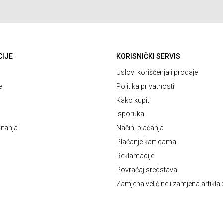
CIJE
KORISNIČKI SERVIS
Uslovi korišćenja i prodaje
e
Politika privatnosti
Kako kupiti
Isporuka
itanja
Načini plaćanja
Plaćanje karticama
Reklamacije
Povraćaj sredstava
Zamjena veličine i zamjena artikla 