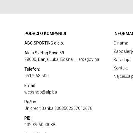
PODACI O KOMPANIJI
INFORMA
ABC SPORTING d.o.o.
O nama
Zaposlenj
Aleja Svetog Save 59
78000, Banja Luka, Bosna I Hercegovina
Saradnja
Kontakt
Telefon:
051/963-500
Najčešća p
Email:
webshop@alp.ba
Račun
Unicredit Banka 3383502257012678
PIB:
4029256000038