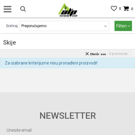
0
0
Filteri
Sortiraj
Skije
0
proizvoda
Obriši sve
Za izabrane kriterijume nisu pronađeni proizvodi!
NEWSLETTER