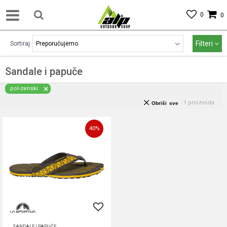
0
0
Filteri
Sortiraj
Sandale i papuče
pol-zenski
1
proizvoda
Obriši sve
40
%
SANDALE I PAPUČE