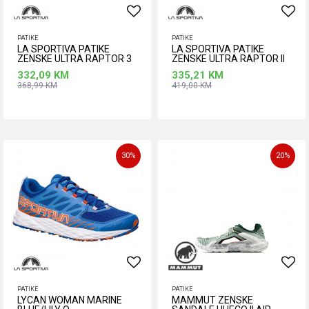
PATIKE
PATIKE
LA SPORTIVA PATIKE
LA SPORTIVA PATIKE
ZENSKE ULTRA RAPTOR 3
ZENSKE ULTRA RAPTOR II
GTX ONYX/AZALEA
GTX
332,09
KM
335,21
KM
368,99
KM
419,00
KM
Dodaj u korpu
Dodaj u korpu
Veličina
Veličina
38
38,5
30
%
20
%
39
40
39
39,5
40
40,5
41
41,5
42
41
41,5
42
42,5
PATIKE
PATIKE
LYCAN WOMAN MARINE
MAMMUT ZENSKE