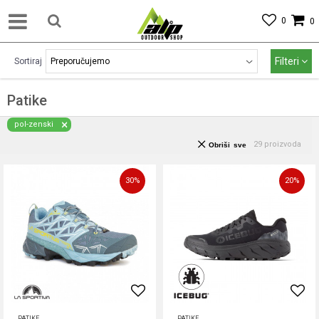
0
0
Filteri
Sortiraj
Patike
pol-zenski
29
proizvoda
Obriši sve
30
%
20
%
PATIKE
PATIKE