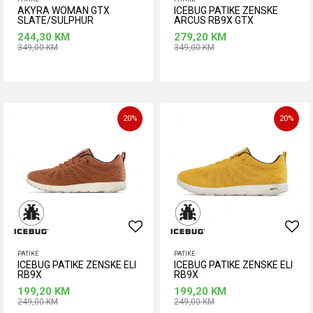
AKYRA WOMAN GTX
ICEBUG PATIKE ZENSKE
SLATE/SULPHUR
ARCUS RB9X GTX
244,30
KM
279,20
KM
349,00
KM
349,00
KM
Dodaj u korpu
Dodaj u korpu
Veličina
37
37,5
38
39
20
%
20
%
40
40,5
41
41,5
PATIKE
PATIKE
ICEBUG PATIKE ZENSKE ELI
ICEBUG PATIKE ZENSKE ELI
RB9X
RB9X
199,20
KM
199,20
KM
249,00
KM
249,00
KM