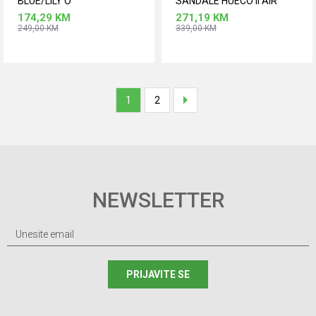
BLUE/LILY O
SANDALE HUECO II AIR
174,29
KM
271,19
KM
249,00
KM
339,00
KM
Dodaj u korpu
Dodaj u korpu
Veličina
Veličina
36
37
38
36
38
40
42
1
2
36 2/3
37 1/3
38 2/3
39 1/3
40 2/3
41 1/3
42 2/3
NEWSLETTER
PRIJAVITE SE