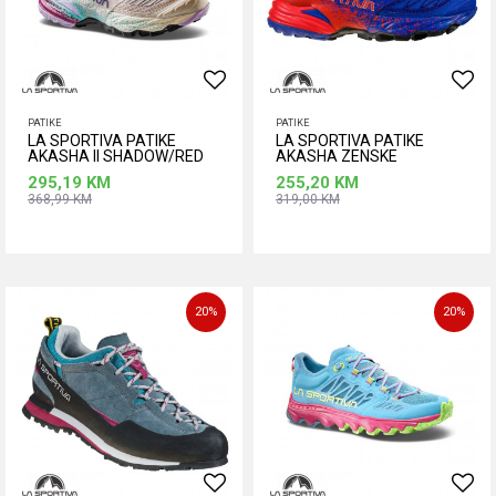
PATIKE
PATIKE
LA SPORTIVA PATIKE
LA SPORTIVA PATIKE
AKASHA II SHADOW/RED
AKASHA ZENSKE
PLUM
295,19
KM
255,20
KM
368,99
KM
319,00
KM
Dodaj u korpu
Dodaj u korpu
Veličina
Veličina
38
36,5
37
37,5
38
20
%
20
%
39
39,5
40,5
38,5
39
39,5
40
41
41,5
42
40,5
41,5