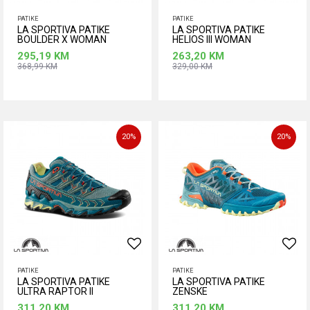
PATIKE
PATIKE
LA SPORTIVA PATIKE
LA SPORTIVA PATIKE
BOULDER X WOMAN
HELIOS III WOMAN
SLATE/RED PLUM
TOPAZ/RED PLUM
295,19
KM
263,20
KM
368,99
KM
329,00
KM
Dodaj u korpu
Dodaj u korpu
Veličina
Veličina
36
37
37,5
38
38,5
20
%
20
%
39,5
40
40,5
41,5
41
41,5
42
42
PATIKE
PATIKE
LA SPORTIVA PATIKE
LA SPORTIVA PATIKE
ULTRA RAPTOR II
ZENSKE
EVERGLADE/JUNIPER
311,20
KM
311,20
KM