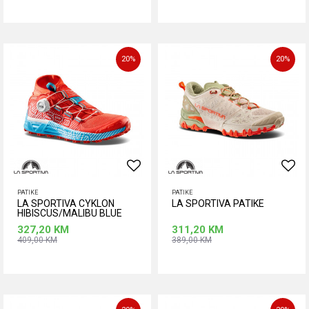
Dodaj u korpu
Dodaj u korpu
Veličina
Veličina
37
38
39
40
37,5
38
39
40
20
%
20
%
40,5
41
41,5
42
40,5
41
41,5
42
PATIKE
PATIKE
LA SPORTIVA CYKLON
LA SPORTIVA PATIKE
HIBISCUS/MALIBU BLUE
327,20
KM
311,20
KM
409,00
KM
389,00
KM
Dodaj u korpu
Dodaj u korpu
Veličina
Veličina
37,5
38
38,5