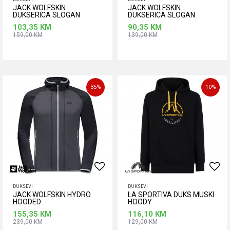
JACK WOLFSKIN
JACK WOLFSKIN
DUKSERICA SLOGAN
DUKSERICA SLOGAN
HOODY M
SWEATSHIRT M
103,35
KM
90,35
KM
159,00
KM
139,00
KM
Dodaj u korpu
Dodaj u korpu
35
%
10
%
DUKSEVI
DUKSEVI
JACK WOLFSKIN HYDRO
LA SPORTIVA DUKS MUSKI
HOODED
HOODY
155,35
KM
116,10
KM
239,00
KM
129,00
KM