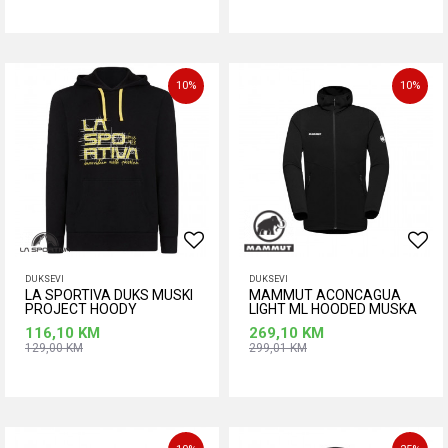
Dodaj u korpu
Dodaj u korpu
Veličina
L
M
XL
10
%
10
%
DUKSEVI
DUKSEVI
LA SPORTIVA DUKS MUSKI
MAMMUT ACONCAGUA
PROJECT HOODY
LIGHT ML HOODED MUSKA
JAKNA
116,10
KM
269,10
KM
129,00
KM
299,01
KM
Dodaj u korpu
Dodaj u korpu
Veličina
Veličina
L
M
XL
2XL
XL