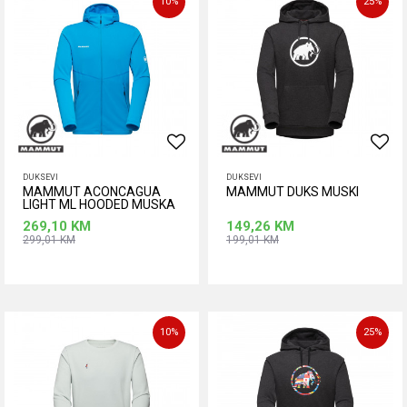
10
%
25
%
DUKSEVI
DUKSEVI
MAMMUT ACONCAGUA
MAMMUT DUKS MUSKI
LIGHT ML HOODED MUSKA
JAKNA
269,10
KM
149,26
KM
299,01
KM
199,01
KM
Dodaj u korpu
Dodaj u korpu
Veličina
Veličina
M
M
10
%
25
%