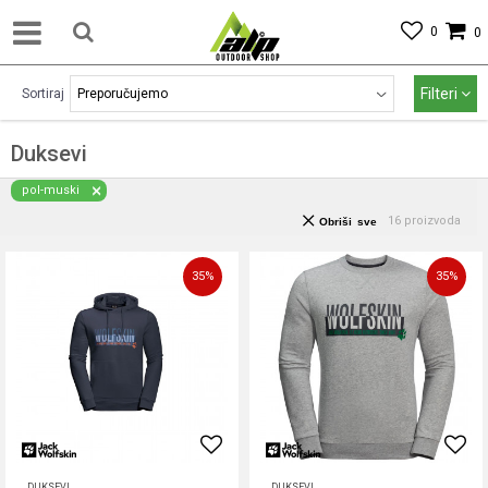
0
0
Filteri
Sortiraj
Duksevi
pol-muski
16
proizvoda
Obriši sve
35
%
35
%
DUKSEVI
DUKSEVI