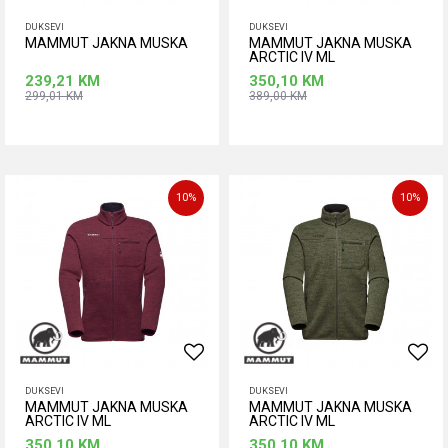
DUKSEVI
DUKSEVI
MAMMUT JAKNA MUSKA
MAMMUT JAKNA MUSKA
ARCTIC IV ML
239,21
KM
350,10
KM
299,01
KM
389,00
KM
Dodaj u korpu
Dodaj u korpu
Veličina
Veličina
2XL
M
2XL
3XL
L
M
10
%
10
%
XL
DUKSEVI
DUKSEVI
MAMMUT JAKNA MUSKA
MAMMUT JAKNA MUSKA
ARCTIC IV ML
ARCTIC IV ML
350,10
KM
350,10
KM