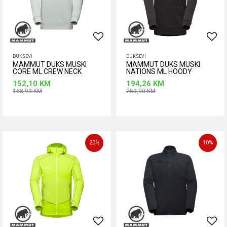
DUKSEVI
DUKSEVI
MAMMUT DUKS MUSKI
MAMMUT DUKS MUSKI
CORE ML CREW NECK
NATIONS ML HOODY
ALPINIST
152,10
KM
194,26
KM
168,99
KM
259,00
KM
Dodaj u korpu
Dodaj u korpu
Veličina
Veličina
M
XL
2XL
M
XL
20
%
10
%