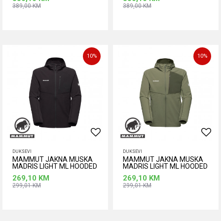
389,00
KM
389,00
KM
Dodaj u korpu
Dodaj u korpu
Veličina
Veličina
M
XL
L
M
XL
10
%
10
%
DUKSEVI
DUKSEVI
MAMMUT JAKNA MUSKA
MAMMUT JAKNA MUSKA
MADRIS LIGHT ML HOODED
MADRIS LIGHT ML HOODED
269,10
KM
269,10
KM
299,01
KM
299,01
KM
Dodaj u korpu
Dodaj u korpu
Veličina
Veličina