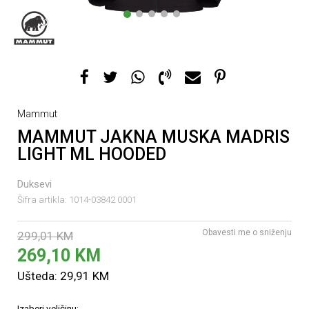
1
2
3
4
5
Mammut
MAMMUT JAKNA MUSKA MADRIS
LIGHT ML HOODED
Duksevi
Šifra artikla:
1014-03842 0001
Obavesti me o sniženju
299,01
KM
269,10
KM
Ušteda:
29,91
KM
Izaberi veličinu: