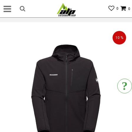
0
0
10
%