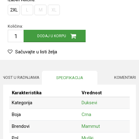
2XL
L
M
XL
Količina:
DODAJ U KORPU
Sačuvajte u listi želja
UPNOST U RADNJAMA
KOMENTARI
SPECIFIKACIJA
Karakteristika
Vrednost
Kategorija
Duksevi
Boja
Crna
Brendovi
Mammut
Pol
Muški