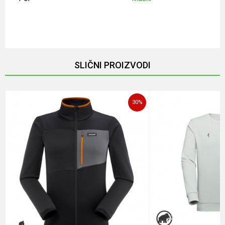
Ime/Nadimak
Email
SLIČNI PROIZVODI
Poruka
30
%
POŠALJI