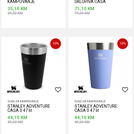
KAMPOVANJE
SKLOPIVA CASA
35,10
KM
71,10
KM
39,00
KM
79,00
KM
Dodaj u korpu
Dodaj u korpu
10
%
10
%
SUĐE ZA KAMPOVANJE
SUĐE ZA KAMPOVANJE
STANLEY ADVENTURE
STANLEY ADVENTURE
CASA 0 47 lit
CASA 0 47 lit
44,10
KM
44,10
KM
49,00
KM
49,00
KM