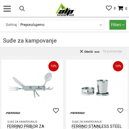
0
0
Filteri
Sortiraj
Suđe za kampovanje
10
proizvoda
Obriši sve
10
%
10
%
SUĐE ZA KAMPOVANJE
SUĐE ZA KAMPOVANJE
FERRINO PRIBOR ZA
FERRINO STAINLESS STEEL