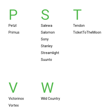
P
S
T
Petzl
Salewa
Tendon
Primus
Salomon
TicketToTheMoon
Sony
Stanley
Streamlight
Suunto
V
W
Victorinox
Wild Country
Vortex