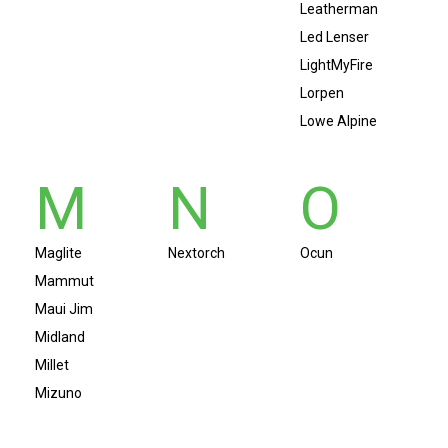
Leatherman
Led Lenser
LightMyFire
Lorpen
Lowe Alpine
M
N
O
Maglite
Nextorch
Ocun
Mammut
Maui Jim
Midland
Millet
Mizuno