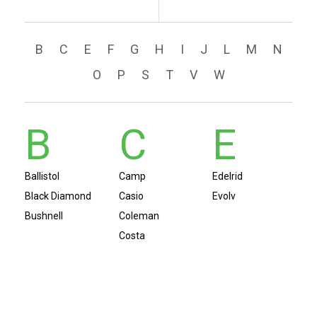
B
C
E
F
G
H
I
J
L
M
N
O
P
S
T
V
W
B
C
E
Ballistol
Camp
Edelrid
Black Diamond
Casio
Evolv
Bushnell
Coleman
Costa