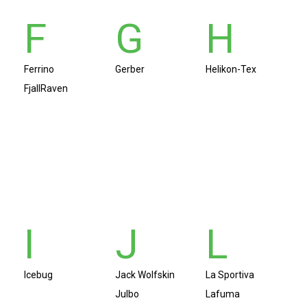
F
G
H
Ferrino
Gerber
Helikon-Tex
FjallRaven
I
J
L
Icebug
Jack Wolfskin
La Sportiva
Julbo
Lafuma