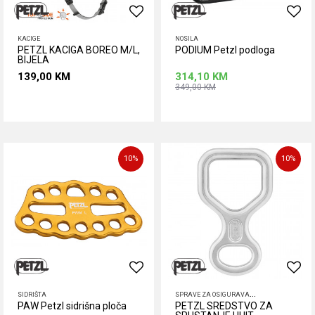
KACIGE
NOSILA
PETZL KACIGA BOREO M/L,
PODIUM Petzl podloga
BIJELA
139,00
KM
314,10
KM
349,00
KM
Dodaj u korpu
Dodaj u korpu
Veličina
10
%
10
%
S
PRAVE ZA OSIGURAVANJE
SIDRIŠTA
PAW Petzl sidrišna ploča
PETZL SREDSTVO ZA