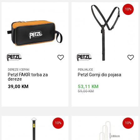
10
%
DEREZE I CEPINI
PENJALICE
Petzl FAKIR torba za
Petzl Gornji dio pojasa
dereze
39,00
KM
53,11
KM
59,00
KM
Dodaj u korpu
Dodaj u korpu
10
%
10
%