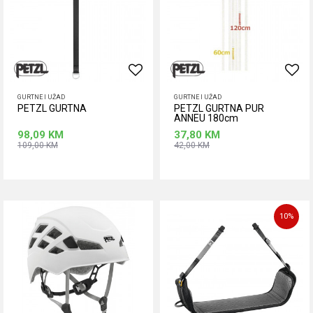
GURTNE I UŽAD
GURTNE I UŽAD
PETZL GURTNA
PETZL GURTNA PUR
ANNEU 180cm
98,09
KM
37,80
KM
109,00
KM
42,00
KM
Dodaj u korpu
Dodaj u korpu
10
%