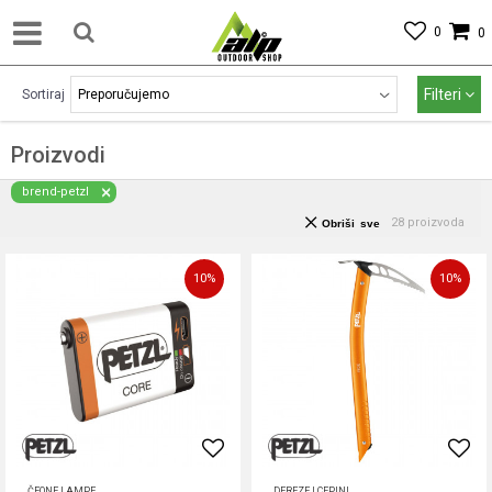
0
0
Filteri
Sortiraj
Proizvodi
brend-petzl
28
proizvoda
Obriši sve
10
%
10
%
ČEONE LAMPE
DEREZE I CEPINI