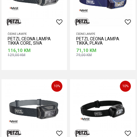
ČEONE LAMPE
ČEONE LAMPE
PETZL CEONA LAMPA
PETZL CEONA LAMPA
TIKKA CORE, SIVA
TIKKA, PLAVA
116,10
KM
71,10
KM
129,00
KM
79,00
KM
Dodaj u korpu
Dodaj u korpu
10
%
10
%