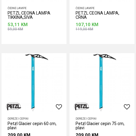
ČEONE LAMPE
ČEONE LAMPE
PETZL CEONA LAMPA
PETZL CEONA LAMPA,
TIKKINA,SIVA
CRNA
53,11
KM
107,10
KM
59,00
KM
119,00
KM
Dodaj u korpu
Dodaj u korpu
DEREZE I CEPINI
DEREZE I CEPINI
Petzl Glacier cepin 60 cm,
Petzl Glacier cepin 75 cm,
plavi
plavi
209,00
KM
209,00
KM