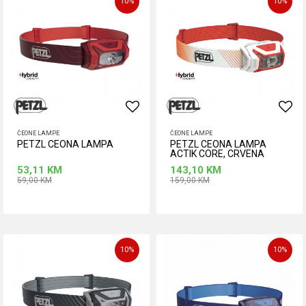
10
%
10
%
ČEONE LAMPE
ČEONE LAMPE
PETZL CEONA LAMPA
PETZL CEONA LAMPA
ACTIK CORE, CRVENA
53,11
KM
143,10
KM
59,00
KM
159,00
KM
Dodaj u korpu
Dodaj u korpu
10
%
10
%