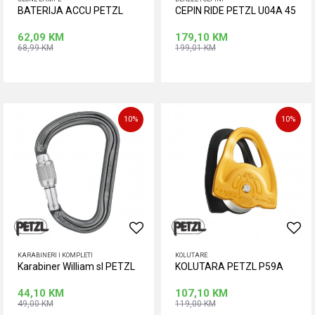
BATERIJA ACCU PETZL
CEPIN RIDE PETZL U04A 45
62,09
KM
179,10
KM
68,99
KM
199,01
KM
Dodaj u korpu
Dodaj u korpu
10
%
10
%
KARABINERI I KOMPLETI
KOLUTARE
Karabiner William sl PETZL
KOLUTARA PETZL P59A
44,10
KM
107,10
KM
49,00
KM
119,00
KM