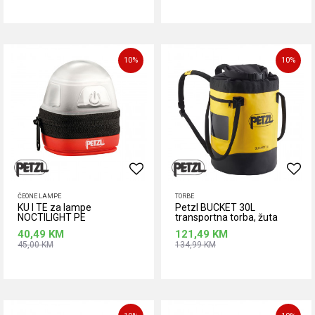
Dodaj u korpu
Dodaj u korpu
10
%
10
%
ČEONE LAMPE
TORBE
KU I TE za lampe
Petzl BUCKET 30L
NOCTILIGHT PE
transportna torba, žuta
40,49
KM
121,49
KM
45,00
KM
134,99
KM
Dodaj u korpu
Dodaj u korpu