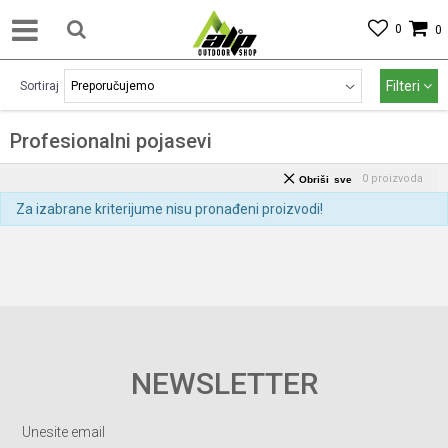
0
0
Filteri
Sortiraj
Profesionalni pojasevi
0
proizvoda
Obriši sve
Za izabrane kriterijume nisu pronađeni proizvodi!
NEWSLETTER