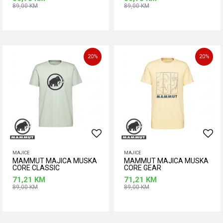
89,00
KM
89,00
KM
Dodaj u korpu
Dodaj u korpu
Veličina
Veličina
S
M
S
20
%
20
%
MAJICE
MAJICE
MAMMUT MAJICA MUSKA
MAMMUT MAJICA MUSKA
CORE CLASSIC
CORE GEAR
71,21
KM
71,21
KM
89,00
KM
89,00
KM
Dodaj u korpu
Dodaj u korpu
Veličina
Veličina