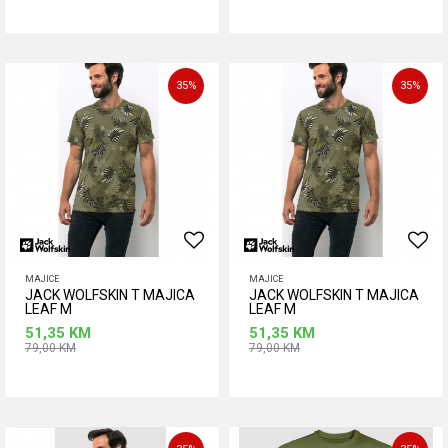
Dodaj u korpu
Dodaj u korpu
Veličina
S
35
%
35
%
MAJICE
MAJICE
JACK WOLFSKIN T MAJICA
JACK WOLFSKIN T MAJICA
LEAF M
LEAF M
51,35
KM
51,35
KM
79,00
KM
79,00
KM
Dodaj u korpu
Dodaj u korpu