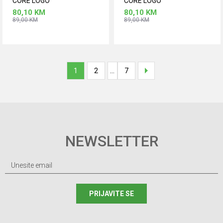
CORE LOGO
CORE LOGO
80,10
KM
80,10
KM
89,00
KM
89,00
KM
Dodaj u korpu
Dodaj u korpu
Veličina
Veličina
2XL
L
M
XL
3XL
M
1
2
...
7
NEWSLETTER
PRIJAVITE SE