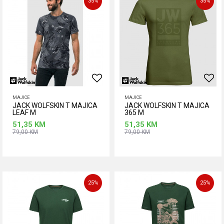
35
%
35
%
MAJICE
MAJICE
JACK WOLFSKIN T MAJICA
JACK WOLFSKIN T MAJICA
LEAF M
365 M
51,35
KM
51,35
KM
79,00
KM
79,00
KM
Dodaj u korpu
Dodaj u korpu
25
%
25
%