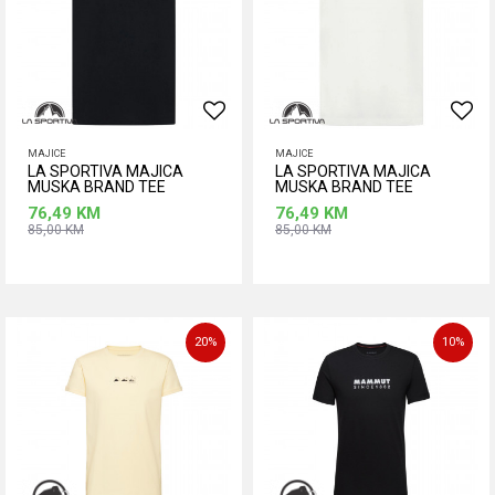
MAJICE
MAJICE
LA SPORTIVA MAJICA
LA SPORTIVA MAJICA
MUSKA BRAND TEE
MUSKA BRAND TEE
76,49
KM
76,49
KM
85,00
KM
85,00
KM
Dodaj u korpu
Dodaj u korpu
Veličina
Veličina
L
M
S
L
M
S
XL
20
%
10
%
XL