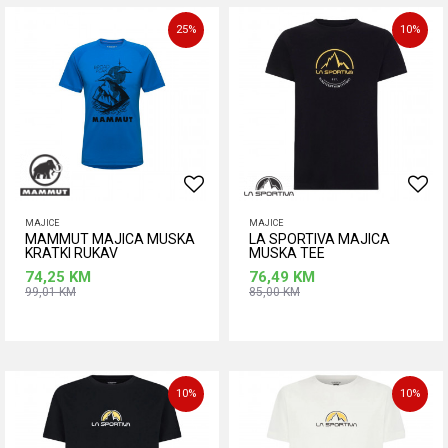
M
XL
25
%
10
%
MAJICE
MAJICE
MAMMUT MAJICA MUSKA
LA SPORTIVA MAJICA
KRATKI RUKAV
MUSKA TEE
74,25
KM
76,49
KM
99,01
KM
85,00
KM
Dodaj u korpu
Dodaj u korpu
Veličina
Veličina
S
2XL
L
M
10
%
10
%
XL