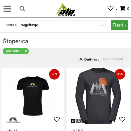
0
0
Filteri
Sortiraj
Štoperica
pol-muski
155
proizvoda
Obriši sve
25
%
35
%
MAJICE
MAJICE