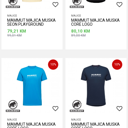
MAJICE
MAJICE
MAMMUT MAJICA MUSKA
MAMMUT MAJICA MUSKA
SEON PLAYGROUND
CORE LOGO
79,21
KM
80,10
KM
99,01
KM
89,00
KM
Dodaj u korpu
Dodaj u korpu
Veličina
Veličina
2XL
2XL
3XL
M
10
%
10
%
MAJICE
MAJICE
MAMMUT MAJICA MUSKA
MAMMUT MAJICA MUSKA