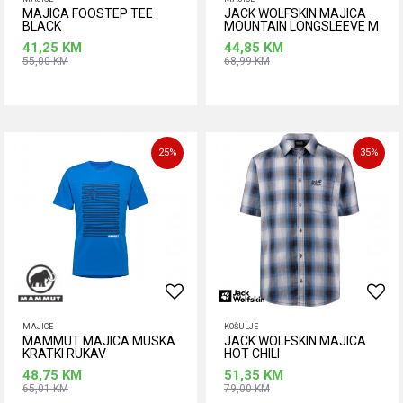
MAJICA FOOSTEP TEE
JACK WOLFSKIN MAJICA
BLACK
MOUNTAIN LONGSLEEVE M
EBONY M
41,25
KM
44,85
KM
55,00
KM
68,99
KM
Dodaj u korpu
Dodaj u korpu
25
%
35
%
MAJICE
KOŠULJE
MAMMUT MAJICA MUSKA
JACK WOLFSKIN MAJICA
KRATKI RUKAV
HOT CHILI
48,75
KM
51,35
KM
65,01
KM
79,00
KM