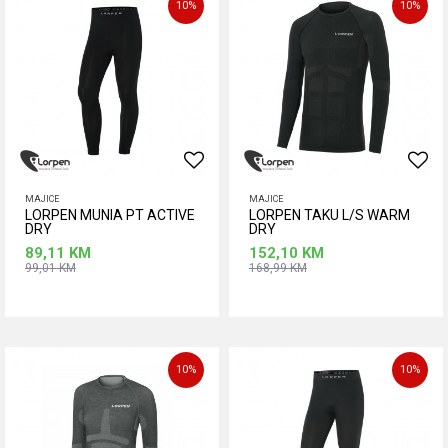
10
%
10
%
XL
XL
MAJICE
MAJICE
LORPEN MUNIA PT ACTIVE
LORPEN TAKU L/S WARM
DRY
DRY
89,11
KM
152,10
KM
99,01
KM
168,99
KM
Dodaj u korpu
Dodaj u korpu
Veličina
2XL
L
M
S
10
%
10
%
XL