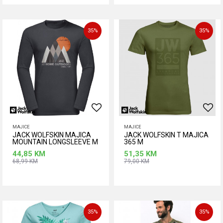
Dodaj u korpu
Dodaj u korpu
35
%
35
%
MAJICE
MAJICE
JACK WOLFSKIN MAJICA
JACK WOLFSKIN T MAJICA
MOUNTAIN LONGSLEEVE M
365 M
EBONY M
44,85
KM
51,35
KM
68,99
KM
79,00
KM
Dodaj u korpu
Dodaj u korpu
35
%
35
%