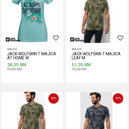
MAJICE
MAJICE
JACK WOLFSKIN T MAJICA
JACK WOLFSKIN T MAJICA
AT HOME W
LEAF M
38,35
KM
51,35
KM
59,00
KM
79,00
KM
Dodaj u korpu
Dodaj u korpu
35
%
35
%