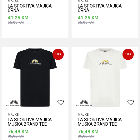
MAJICE
MAJICE
LA SPORTIVA MAJICA
LA SPORTIVA MAJICA
CRNA
CRNA
41,25
KM
41,25
KM
55,00
KM
55,00
KM
Dodaj u korpu
Dodaj u korpu
Veličina
Veličina
L
M
S
L
M
S
XS
10
%
10
%
MAJICE
MAJICE
LA SPORTIVA MAJICA
LA SPORTIVA MAJICA
MUSKA BRAND TEE
MUSKA BRAND TEE
76,49
KM
76,49
KM
85,00
KM
85,00
KM