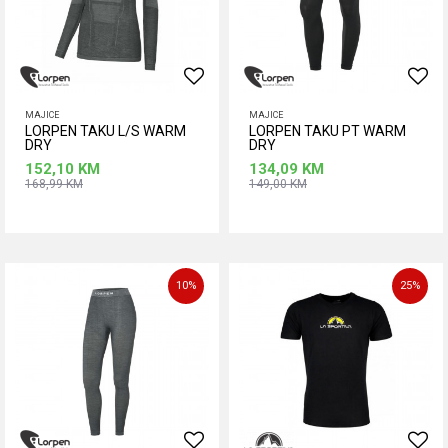
MAJICE
MAJICE
LORPEN TAKU L/S WARM
LORPEN TAKU PT WARM
DRY
DRY
152,10
KM
134,09
KM
168,99
KM
149,00
KM
Dodaj u korpu
Dodaj u korpu
Veličina
Veličina
L
M
S
XL
L
S
XL
10
%
25
%