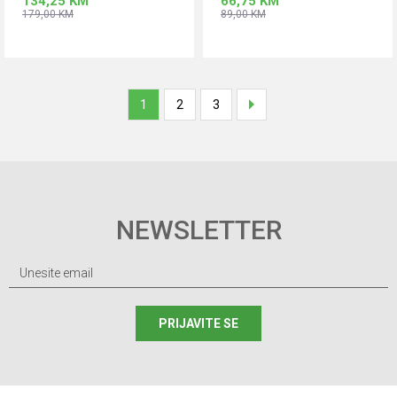
134,25
KM
66,75
KM
179,00
KM
89,00
KM
Dodaj u korpu
Dodaj u korpu
Veličina
Veličina
XL
L
S
XL
1
2
3
XS
NEWSLETTER
PRIJAVITE SE