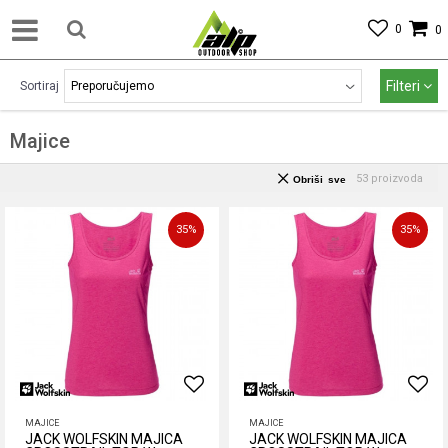
0
0
Filteri
Sortiraj
Majice
53
proizvoda
Obriši sve
35
%
35
%
MAJICE
MAJICE
JACK WOLFSKIN MAJICA
JACK WOLFSKIN MAJICA