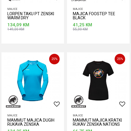
MAJICE
MAJICE
LORPEN TAKU PT ZENSKI
MAJICA FOOSTEP TEE
WARM DRY
BLACK
134,09
KM
41,25
KM
149,00
KM
55,00
KM
Dodaj u korpu
Dodaj u korpu
Veličina
M
S
XL
25
%
25
%
MAJICE
MAJICE
MAMMUT MAJICA DUGIH
MAMMUT MAJICA KRATKI
RUKAVA ZENSKA
RUKAV ZENSKA NATIONS