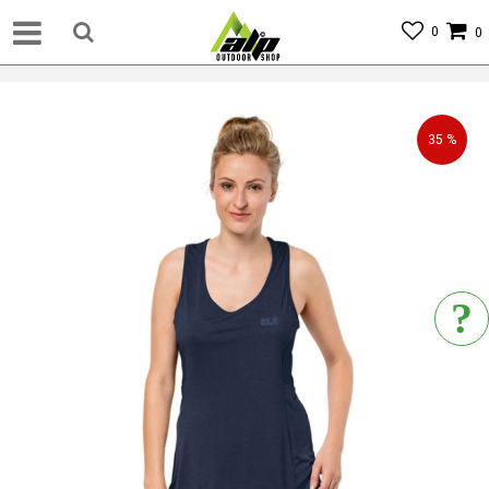
0
0
35
%