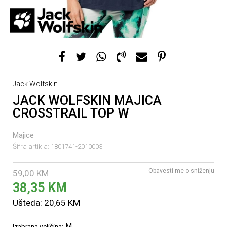
Jack Wolfskin
JACK WOLFSKIN MAJICA
CROSSTRAIL TOP W
Majice
Šifra artikla:
1801741-2010003
Obavesti me o sniženju
59,00
KM
38,35
KM
Ušteda:
20,65
KM
M
Izabrana veličina: