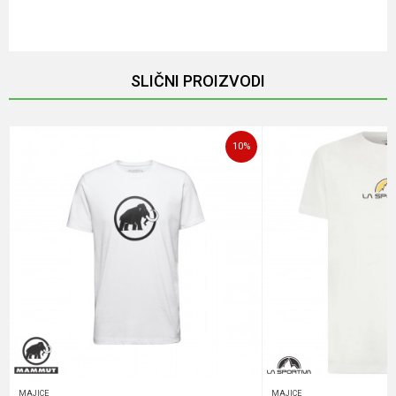
Email
SLIČNI PROIZVODI
Poruka
10
%
POŠALJI
MAJICE
MAJICE