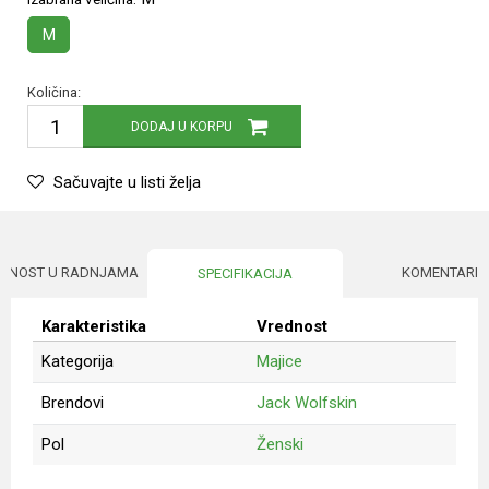
M
Količina:
DODAJ U KORPU
Sačuvajte u listi želja
UPNOST U RADNJAMA
KOMENTARI
SPECIFIKACIJA
Karakteristika
Vrednost
Kategorija
Majice
Brendovi
Jack Wolfskin
Pol
Ženski
Ime/Nadimak