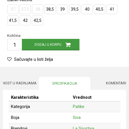
37
37,5
38
38,5
39
39,5
40
40,5
41
41,5
42
42,5
Količina:
DODAJ U KORPU
Sačuvajte u listi želja
UPNOST U RADNJAMA
KOMENTARI
SPECIFIKACIJA
Karakteristika
Vrednost
Kategorija
Patike
Boja
Siva
Brendovi
La Sportiva