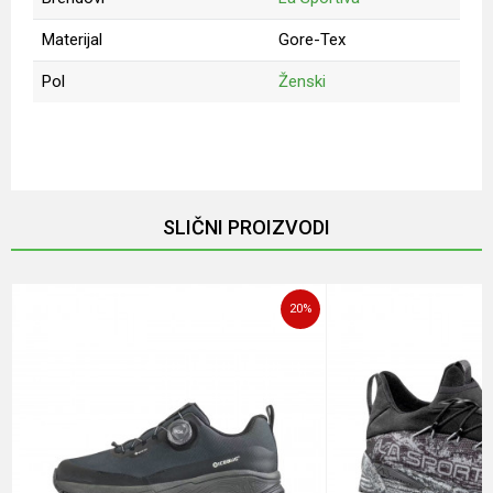
Materijal
Gore-Tex
Pol
Ženski
Ime/Nadimak
Email
SLIČNI PROIZVODI
Poruka
20
%
POŠALJI