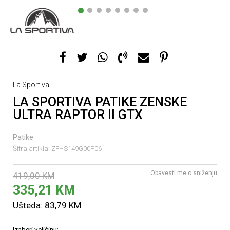
1
2
3
4
5
6
7
8
La Sportiva
LA SPORTIVA PATIKE ZENSKE
ULTRA RAPTOR II GTX
Patike
Šifra artikla:
ZFHS149G00P06
Obavesti me o sniženju
419,00
KM
335,21
KM
Ušteda:
83,79
KM
Izaberi veličinu: