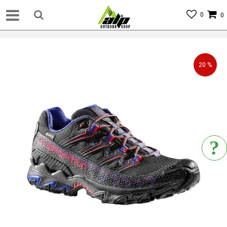
0
0
20
%