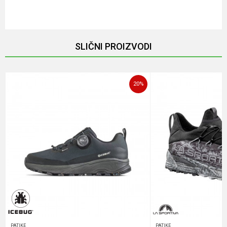
Email
SLIČNI PROIZVODI
Poruka
20
%
POŠALJI
PATIKE
PATIKE