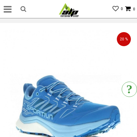
0
0
20
%