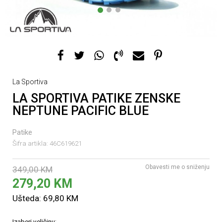
1
2
3
La Sportiva
LA SPORTIVA PATIKE ZENSKE
NEPTUNE PACIFIC BLUE
Patike
Šifra artikla:
46C619621
Obavesti me o sniženju
349,00
KM
279,20
KM
Ušteda:
69,80
KM
Izaberi veličinu: