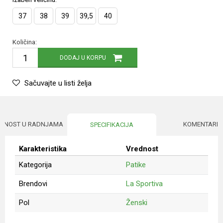
37
38
39
39,5
40
Količina:
DODAJ U KORPU
Sačuvajte u listi želja
UPNOST U RADNJAMA
KOMENTARI
SPECIFIKACIJA
Karakteristika
Vrednost
Kategorija
Patike
Brendovi
La Sportiva
Pol
Ženski
Ime/Nadimak