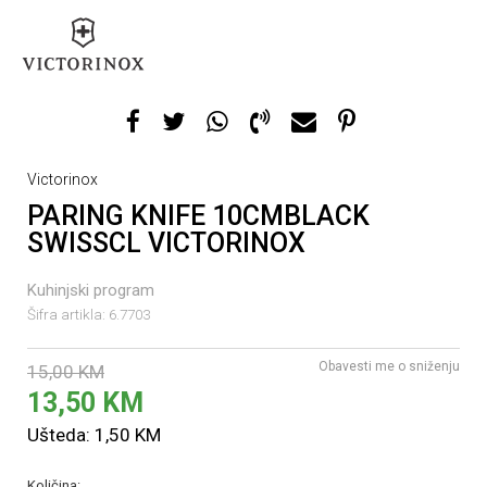
Victorinox
PARING KNIFE 10CMBLACK
SWISSCL VICTORINOX
Kuhinjski program
Šifra artikla:
6.7703
Obavesti me o sniženju
15,00
KM
13,50
KM
Ušteda:
1,50
KM
Količina: