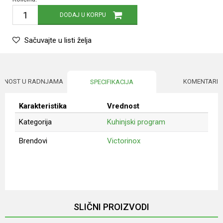
DODAJ U KORPU
Sačuvajte u listi želja
UPNOST U RADNJAMA
KOMENTARI
SPECIFIKACIJA
Karakteristika
Vrednost
Kategorija
Kuhinjski program
Brendovi
Victorinox
Ime/Nadimak
Email
SLIČNI PROIZVODI