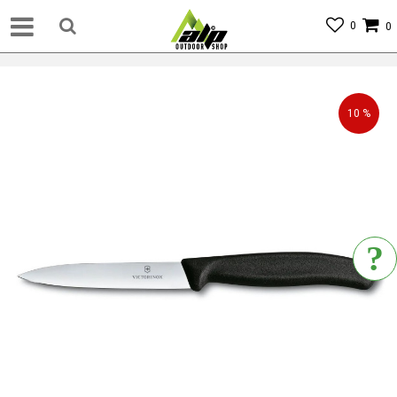
0
0
10
%