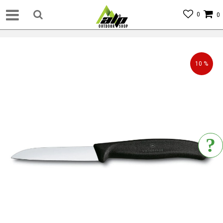
0
0
10
%