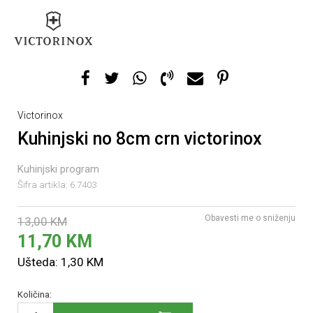
Victorinox
Kuhinjski no 8cm crn victorinox
Kuhinjski program
Šifra artikla:
6.7403
Obavesti me o sniženju
13,00
KM
11,70
KM
Ušteda:
1,30
KM
Količina: