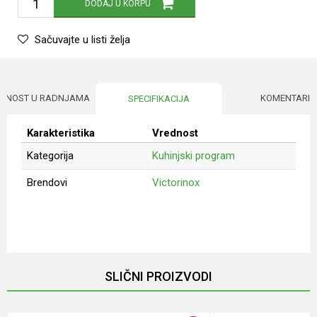
DODAJ U KORPU
Sačuvajte u listi želja
UPNOST U RADNJAMA
KOMENTARI
SPECIFIKACIJA
Karakteristika
Vrednost
Kategorija
Kuhinjski program
Brendovi
Victorinox
Ime/Nadimak
Email
SLIČNI PROIZVODI
Poruka