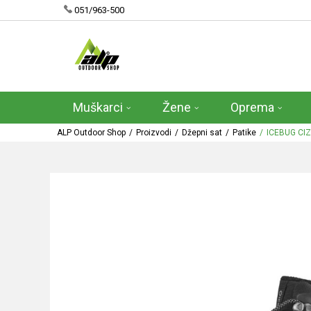
051/963-500
Muškarci
Žene
Oprema
ALP Outdoor Shop
Proizvodi
Džepni sat
Patike
ICEBUG CI