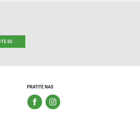
49,5
48
48,5
49
49,5
ITE SE
PRATITE NAS