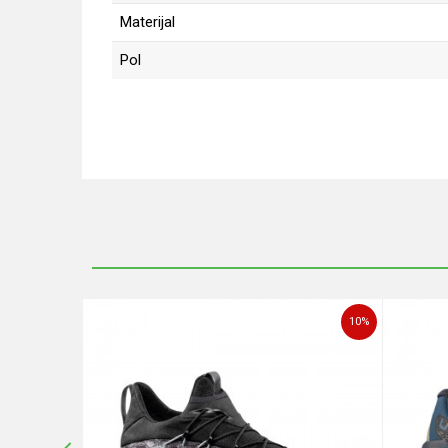
Materijal
Pol
Ime/Nadimak
Poruka
20
%
10
%
POŠALJI