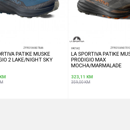
ZFRS106B07B46
ZFRS104N07O1
PATIKE
ORTIVA PATIKE MUSKE
LA SPORTIVA PATIKE MU
GIO 2 LAKE/NIGHT SKY
PRODIGIO MAX
MOCHA/MARMALADE
KM
323,11
KM
KM
359,00
KM
Dodaj u korpu
Dod
Veličina
41
41,5
42,5
43
43,5
42
42,5
43
45
45,5
44
45
46,5
47
46
46,5
47