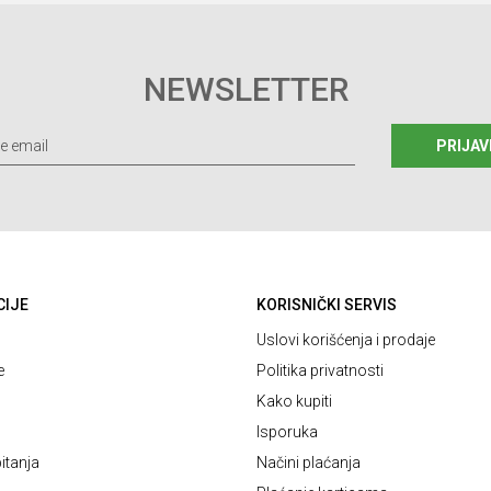
48
48,5
49
NEWSLETTER
PRIJAV
CIJE
KORISNIČKI SERVIS
Uslovi korišćenja i prodaje
e
Politika privatnosti
Kako kupiti
Isporuka
itanja
Načini plaćanja