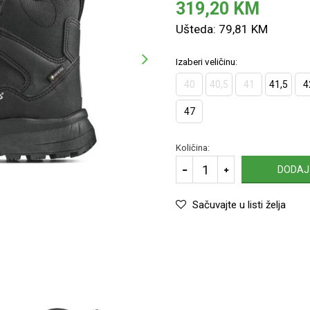
319,20
KM
Ušteda:
79,81
KM
Izaberi veličinu:
40
40,5
41
41,5
4
47
Količina:
DODAJ
Sačuvajte u listi želja