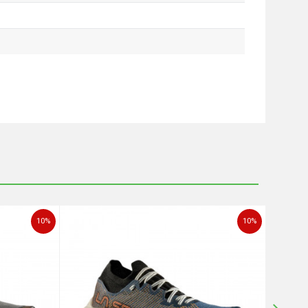
10
%
10
%