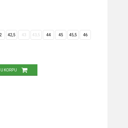
2
42,5
43
43,5
44
45
45,5
46
 U KORPU