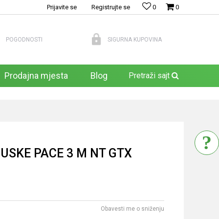
Prijavite se
Registrujte se
0
0
POGODNOSTI
SIGURNA KUPOVINA
Prodajna mjesta
Blog
Pretraži sajt
USKE PACE 3 M NT GTX
Obavesti me o sniženju