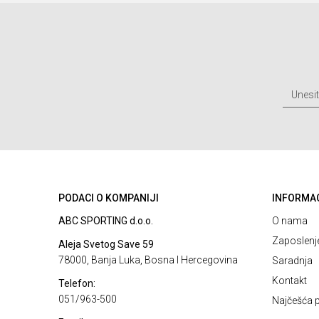
48
PODACI O KOMPANIJI
INFORMA
ABC SPORTING d.o.o.
O nama
Zaposlenj
Aleja Svetog Save 59
78000, Banja Luka, Bosna I Hercegovina
Saradnja
Kontakt
Telefon:
051/963-500
Najčešća p