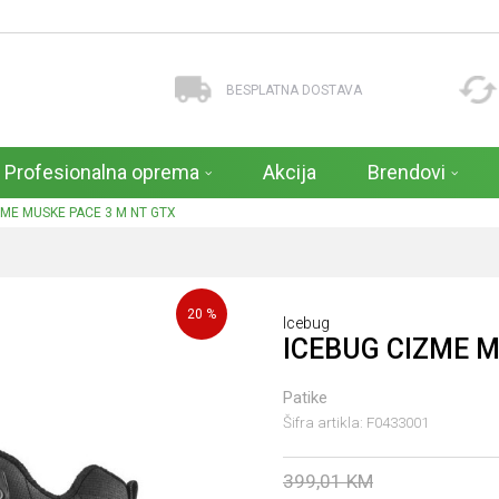
BESPLATNA DOSTAVA
Profesionalna oprema
Akcija
Brendovi
ZME MUSKE PACE 3 M NT GTX
20
%
Icebug
ICEBUG CIZME M
Patike
Šifra artikla:
F0433001
399,01
KM