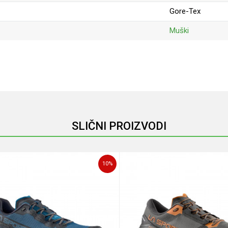
Gore-Tex
Muški
Email
SLIČNI PROIZVODI
10
%