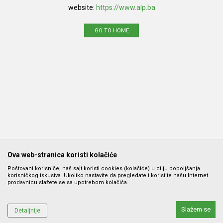
website:
https://www.alp.ba
GO TO HOME
Ova web-stranica koristi kolačiće
Poštovani korisniče, naš sajt koristi cookies (kolačiće) u cilju poboljšanja
korisničkog iskustva. Ukoliko nastavite da pregledate i koristite našu Internet
prodavnicu slažete se sa upotrebom kolačića.
Slažem se
Detaljnije