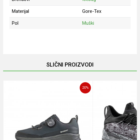
Materijal
Gore-Tex
Pol
Muški
Ime/Nadimak
Email
SLIČNI PROIZVODI
Poruka
20
%
POŠALJI