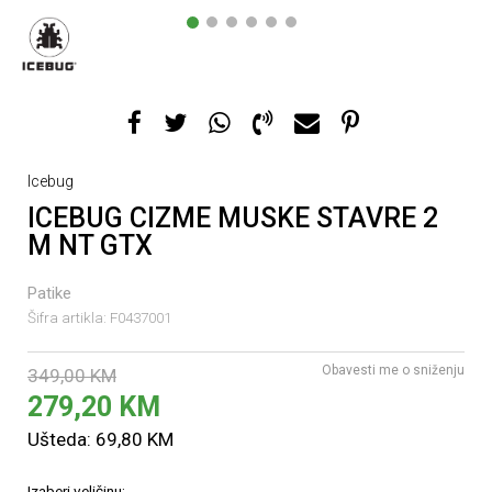
1
2
3
4
5
6
Icebug
ICEBUG CIZME MUSKE STAVRE 2
M NT GTX
Patike
Šifra artikla:
F0437001
Obavesti me o sniženju
349,00
KM
279,20
KM
Ušteda:
69,80
KM
Izaberi veličinu: