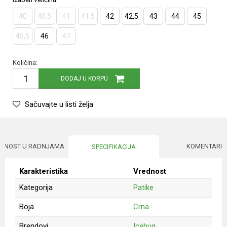
40
40,5
41
41,5
42
42,5
43
44
45
45,5
46
47
Količina:
DODAJ U KORPU
Sačuvajte u listi želja
UPNOST U RADNJAMA
KOMENTARI
SPECIFIKACIJA
Karakteristika
Vrednost
Kategorija
Patike
Boja
Crna
Brendovi
Icebug