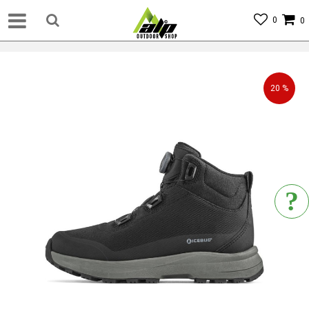
0
0
20
%