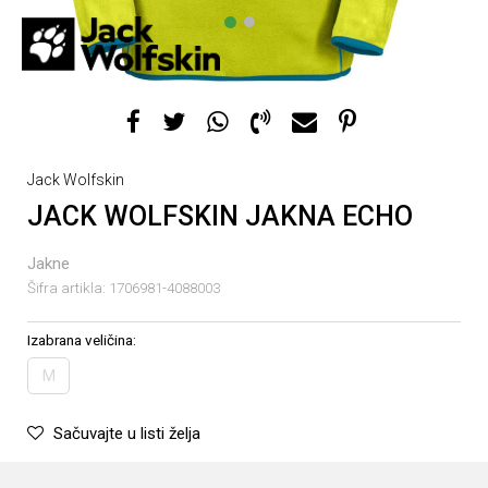
1
2
Jack Wolfskin
JACK WOLFSKIN JAKNA ECHO
Jakne
Šifra artikla:
1706981-4088003
Izabrana veličina:
M
Sačuvajte u listi želja