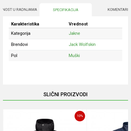
UPNOST U RADNJAMA
KOMENTARI
SPECIFIKACIJA
Karakteristika
Vrednost
Kategorija
Jakne
Brendovi
Jack Wolfskin
Pol
Muški
Ime/Nadimak
Email
SLIČNI PROIZVODI
Poruka
10
%