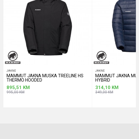
POŠALJI
JAKNE
JAKNE
MAMMUT JAKNA MUSKA TREELINE HS
MAMMUT JAKNA MUS
THERMO HOODED
HYBRID
895,51
KM
314,10
KM
995,00
KM
349,00
KM