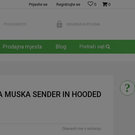
Prijavite se
Registrujte se
0
0
POGODNOSTI
SIGURNA KUPOVINA
Prodajna mjesta
Blog
Pretraži sajt
 MUSKA SENDER IN HOODED
Obavesti me o sniženju