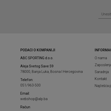
PODACI O KOMPANIJI
INFORMA
ABC SPORTING d.o.o.
O nama
Zaposlenj
Aleja Svetog Save 59
78000, Banja Luka, Bosna I Hercegovina
Saradnja
Kontakt
Telefon:
051/963-500
Najčešća p
Email:
webshop@alp.ba
Račun