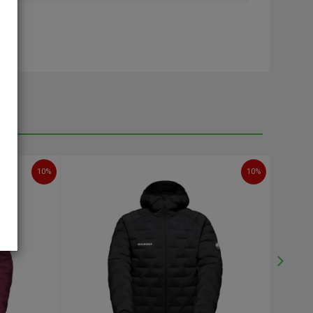
10
%
10
%