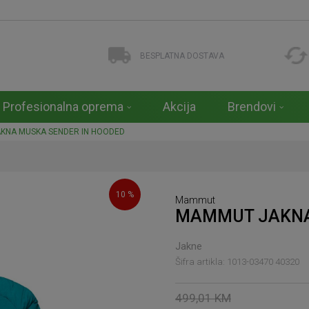
BESPLATNA DOSTAVA
Profesionalna oprema
Akcija
Brendovi
KNA MUSKA SENDER IN HOODED
10
%
Mammut
MAMMUT JAKNA
Jakne
Šifra artikla:
1013-03470 40320
499,01
KM