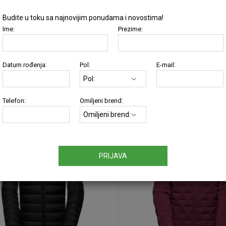
Budite u toku sa najnovijim ponudama i novostima!
Email
Ime:
Prezime:
Datum rođenja:
Pol:
E-mail:
SLIČNI PROIZVODI
Telefon:
Omiljeni brend:
10
%
PRIJAVA