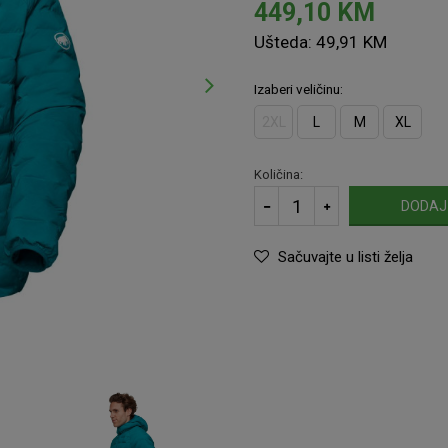
449,10
KM
Ušteda:
49,91
KM
Izaberi veličinu:
2XL
L
M
XL
Količina:
DODAJ
Sačuvajte u listi želja