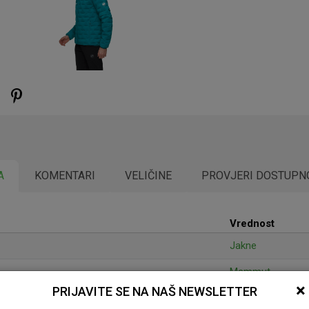
A
KOMENTARI
VELIČINE
PROVJERI DOSTUPN
Vrednost
Jakne
Mammut
×
PRIJAVITE SE NA NAŠ NEWSLETTER
Muški