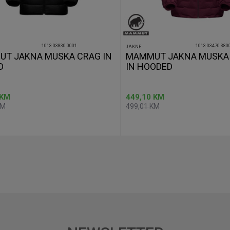
1013-03830 0001
1013-03470 380
JAKNE
T JAKNA MUSKA CRAG IN
MAMMUT JAKNA MUSKA
D
IN HOODED
KM
449,10
KM
KM
499,01
KM
Dodaj u korpu
Dod
Veličina
M
M