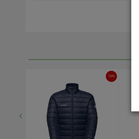
Ime/Nadimak
Poruka
10
%
10
%
POŠALJI