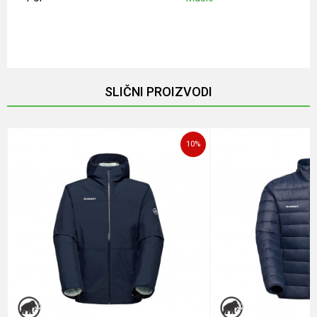
Ime/Nadimak
Email
SLIČNI PROIZVODI
Poruka
10
%
POŠALJI