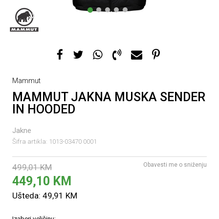
1
2
3
4
5
Mammut
MAMMUT JAKNA MUSKA SENDER
IN HOODED
Jakne
Šifra artikla:
1013-03470 0001
Obavesti me o sniženju
499,01
KM
449,10
KM
Ušteda:
49,91
KM
Izaberi veličinu: