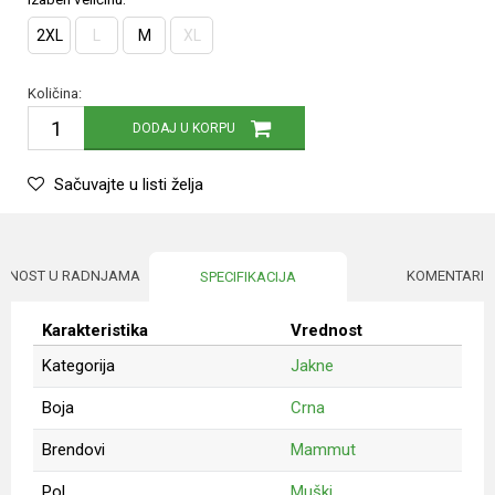
2XL
L
M
XL
Količina:
DODAJ U KORPU
Sačuvajte u listi želja
UPNOST U RADNJAMA
KOMENTARI
SPECIFIKACIJA
Karakteristika
Vrednost
Kategorija
Jakne
Boja
Crna
Brendovi
Mammut
Pol
Muški