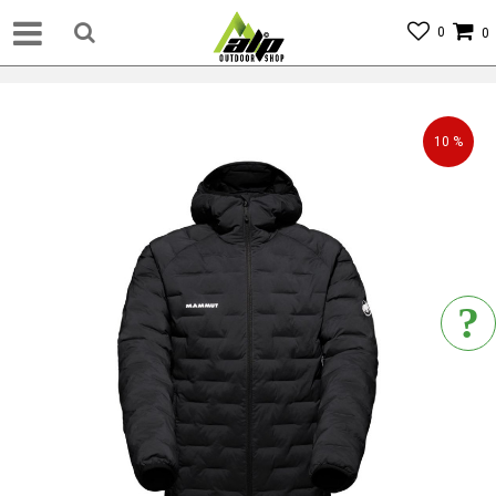
0
0
10
%