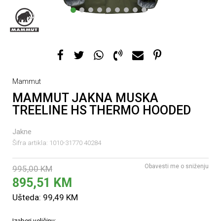
1
2
3
4
5
6
7
8
9
Mammut
MAMMUT JAKNA MUSKA
TREELINE HS THERMO HOODED
Jakne
Šifra artikla:
1010-31770 40284
Obavesti me o sniženju
995,00
KM
895,51
KM
Ušteda:
99,49
KM
Izaberi veličinu: