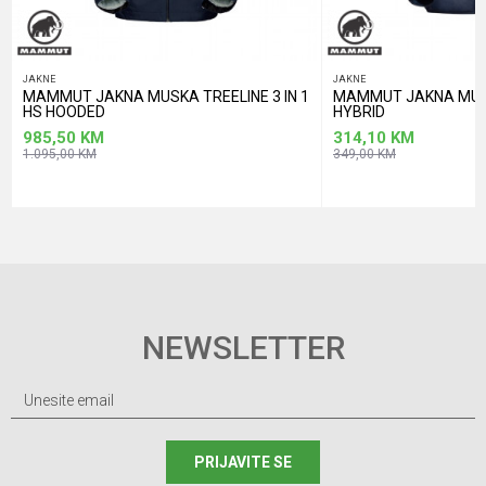
JAKNE
JAKNE
MAMMUT JAKNA MUSKA TREELINE 3 IN 1
MAMMUT JAKNA MUS
HS HOODED
HYBRID
985,50
KM
314,10
KM
1.095,00
KM
349,00
KM
NEWSLETTER
PRIJAVITE SE