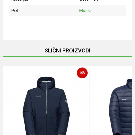
Pol
Muški
Ime/Nadimak
Email
SLIČNI PROIZVODI
Poruka
10
%
POŠALJI