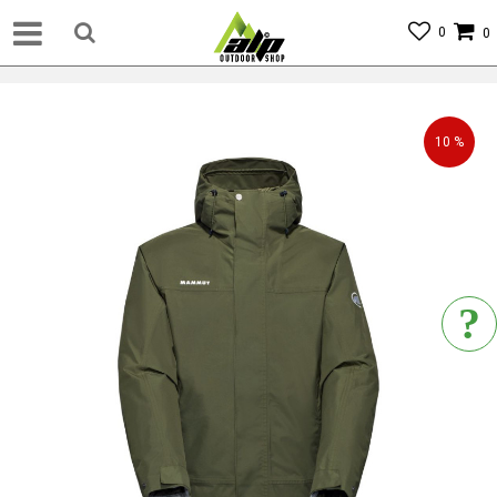
0
0
10
%