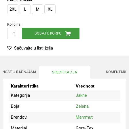
2XL
L
M
XL
Količina:
DODAJ U KORPU
Sačuvajte u listi želja
UPNOST U RADNJAMA
KOMENTARI
SPECIFIKACIJA
Karakteristika
Vrednost
Kategorija
Jakne
Boja
Zelena
Brendovi
Mammut
Materijal
Gore-Tex