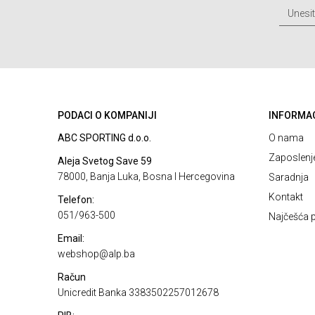
PODACI O KOMPANIJI
INFORMA
ABC SPORTING d.o.o.
O nama
Zaposlenj
Aleja Svetog Save 59
78000, Banja Luka, Bosna I Hercegovina
Saradnja
Kontakt
Telefon:
051/963-500
Najčešća p
Email:
webshop@alp.ba
Račun
Unicredit Banka 3383502257012678