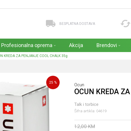
BESPLATNA DOSTAVA
Profesionalna oprema
Akcija
Brendovi
N KREDA ZA PENJANJE COOL CHALK 35g
25
%
Ocun
OCUN KREDA ZA
Talk i torbice
Šifra artikla:
04619
12,00
KM