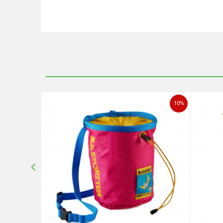
Ime/Nadimak
Poruka
25
%
10
%
POŠALJI