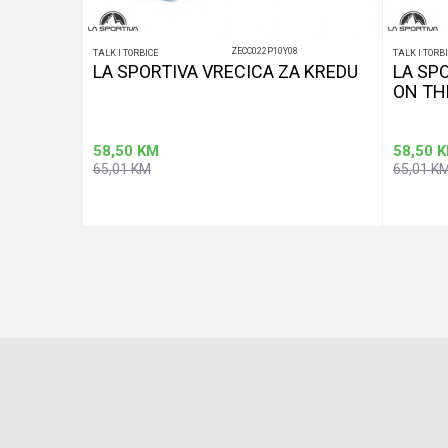
ZECC022P10Y08
TALK I TORBICE
TALK I TORB
LA SPORTIVA VRECICA ZA KREDU
LA SP
ON TH
58,50
KM
58,50
K
65,01
KM
65,01
K
u
Dodaj u korpu