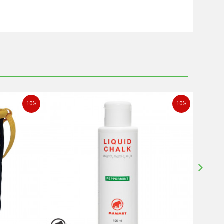
10
%
10
%