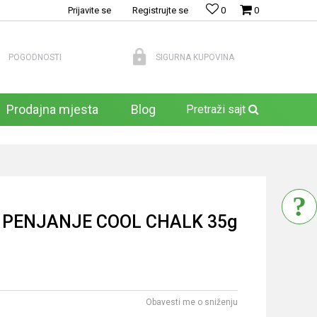
Prijavite se
Registrujte se
0
0
POGODNOSTI
SIGURNA KUPOVINA
Prodajna mjesta
Blog
Pretraži sajt
 PENJANJE COOL CHALK 35g
Obavesti me o sniženju