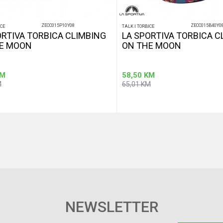
ZECC015P10Y08
ZECC015B40Y0
ICE
TALK I TORBICE
ORTIVA TORBICA CLIMBING
LA SPORTIVA TORBICA C
E MOON
ON THE MOON
M
58,50
KM
M
65,01
KM
Dodaj u korpu
Dodaj u korp
NEWSLETTER