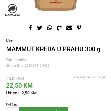
Mammut
MAMMUT KREDA U PRAHU 300 g
Talk i torbice
Šifra artikla:
2050-00410 9001
Obavesti me o sniženju
25,00
KM
22,50
KM
Ušteda:
2,50
KM
Količina: