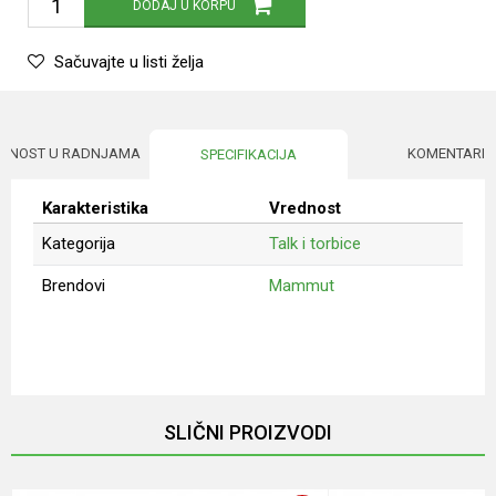
DODAJ U KORPU
Sačuvajte u listi želja
UPNOST U RADNJAMA
KOMENTARI
SPECIFIKACIJA
Karakteristika
Vrednost
Kategorija
Talk i torbice
Brendovi
Mammut
Ime/Nadimak
Email
SLIČNI PROIZVODI
Poruka