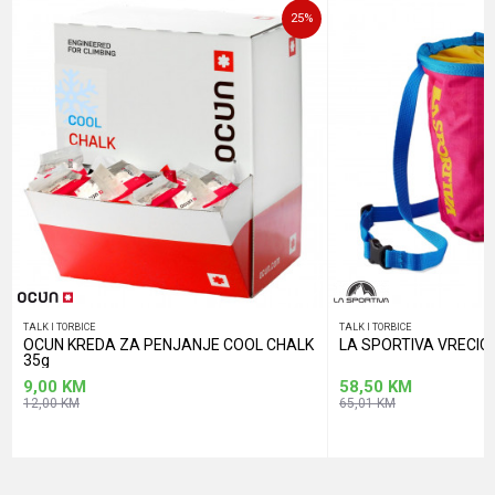
25
%
POŠALJI
TALK I TORBICE
TALK I TORBICE
OCUN KREDA ZA PENJANJE COOL CHALK
LA SPORTIVA VRECIC
35g
9,00
KM
58,50
KM
12,00
KM
65,01
KM