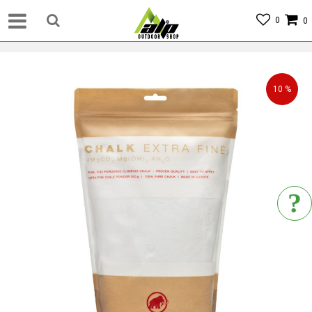
0
0
10
%