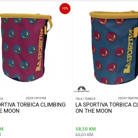
10
%
ZECC015P10Y08
ZECC015B40Y0
ICE
TALK I TORBICE
ORTIVA TORBICA CLIMBING
LA SPORTIVA TORBICA C
E MOON
ON THE MOON
M
58,50
KM
M
65,01
KM