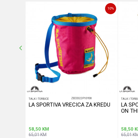
25
%
10
%
POŠALJI
ZECC022P10Y08
TALK I TORBICE
TALK I TORB
LA SPORTIVA VRECICA ZA KREDU
LA SP
ON TH
58,50
KM
58,50
K
65,01
KM
65,01
K