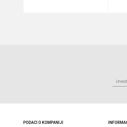
u
Dodaj u korpu
PODACI O KOMPANIJI
INFORMA