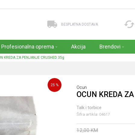
BESPLATNA DOSTAVA
Profesionalna oprema
Akcija
Brendovi
N KREDA ZA PENJANJE CRUSHED 35g
25
%
Ocun
OCUN KREDA ZA
Talk i torbice
Šifra artikla:
04617
12,00
KM