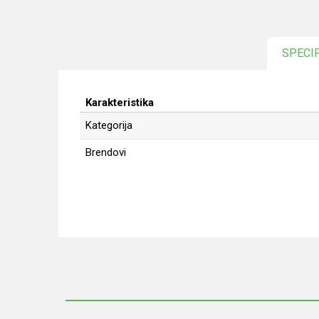
SPECI
Karakteristika
Kategorija
Brendovi
Ime/Nadimak
Poruka