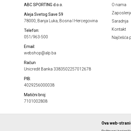
ABC SPORTING d.o.o.
O nama
Zaposlenj
Aleja Svetog Save 59
78000, Banja Luka, Bosna I Hercegovina
Saradnja
Kontakt
Telefon:
051/963-500
Najčešća p
Email:
webshop@alp.ba
Račun
Unicredit Banka 3383502257012678
PIB:
4029256000038
Matični broj:
7101002808
Ova web-stranic