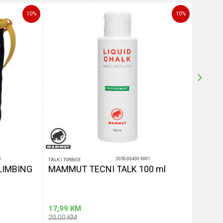
10
%
10
%
8
2050-00430 9001
TALK I TORBICE
TALK I TOR
LIMBING
MAMMUT TECNI TALK 100 ml
MAMMU
17,99
KM
22,50
20,00
KM
25,00
K