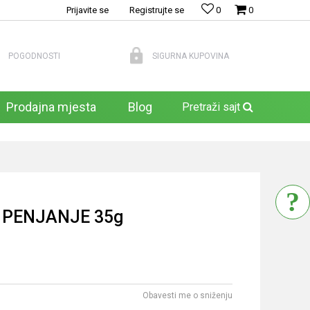
Prijavite se
Registrujte se
0
0
POGODNOSTI
SIGURNA KUPOVINA
Prodajna mjesta
Blog
Pretraži sajt
 PENJANJE 35g
Obavesti me o sniženju