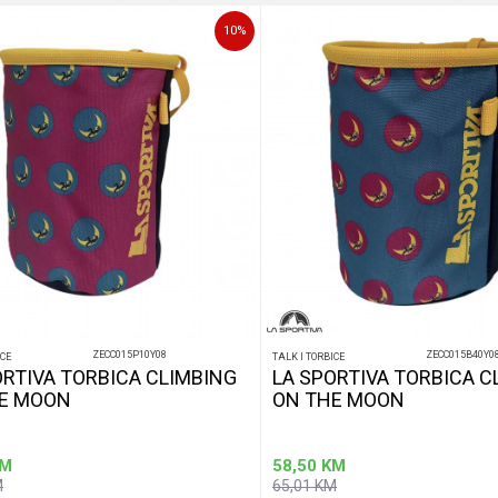
10
%
ZECC015P10Y08
ZECC015B40Y0
ICE
TALK I TORBICE
ORTIVA TORBICA CLIMBING
LA SPORTIVA TORBICA C
E MOON
ON THE MOON
M
58,50
KM
M
65,01
KM