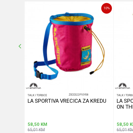
25
%
10
%
POŠALJI
ZECC022P10Y08
TALK I TORBICE
TALK I TORB
LA SPORTIVA VRECICA ZA KREDU
LA SP
ON TH
58,50
KM
58,50
K
65,01
KM
65,01
K