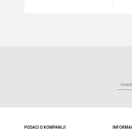
u
Dodaj u korpu
PODACI O KOMPANIJI
INFORMA