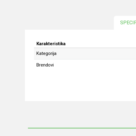
SPECI
Karakteristika
Kategorija
Brendovi
Ime/Nadimak
Poruka