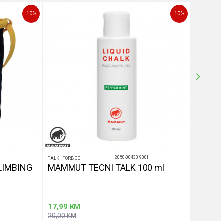
10
%
10
%
8
2050-00430 9001
TALK I TORBICE
TALK I TOR
LIMBING
MAMMUT TECNI TALK 100 ml
MAMMU
17,99
KM
22,50
20,00
KM
25,00
K