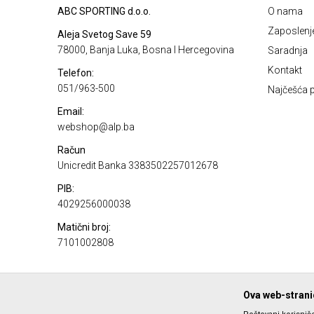
ABC SPORTING d.o.o.
O nama
Zaposlenj
Aleja Svetog Save 59
78000, Banja Luka, Bosna I Hercegovina
Saradnja
Kontakt
Telefon:
051/963-500
Najčešća p
Email:
webshop@alp.ba
Račun
Unicredit Banka 3383502257012678
PIB:
4029256000038
Matični broj:
7101002808
Ova web-stranic