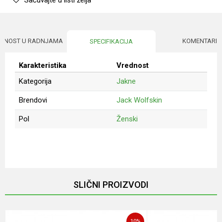
Sačuvajte u listi želja
UPNOST U RADNJAMA
KOMENTARI
SPECIFIKACIJA
Karakteristika
Vrednost
Kategorija
Jakne
Brendovi
Jack Wolfskin
Pol
Ženski
Ime/Nadimak
Email
SLIČNI PROIZVODI
Poruka
10
%