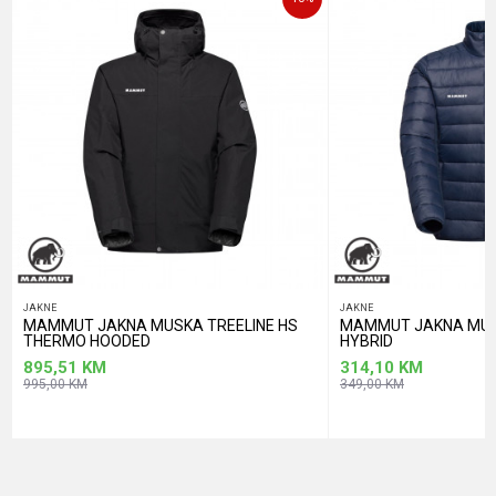
POŠALJI
JAKNE
JAKNE
MAMMUT JAKNA MUSKA TREELINE HS
MAMMUT JAKNA MUS
THERMO HOODED
HYBRID
895,51
KM
314,10
KM
995,00
KM
349,00
KM