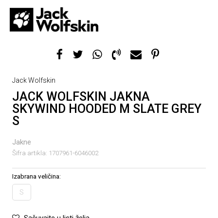
Jack Wolfskin
JACK WOLFSKIN JAKNA
SKYWIND HOODED M SLATE GREY
S
Jakne
Šifra artikla:
1707961-6046002
Izabrana veličina:
S