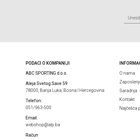
PODACI O KOMPANIJI
INFORMA
ABC SPORTING d.o.o.
O nama
Zaposlenj
Aleja Svetog Save 59
78000, Banja Luka, Bosna I Hercegovina
Saradnja
Kontakt
Telefon:
051/963-500
Najčešća p
Email:
webshop@alp.ba
Račun