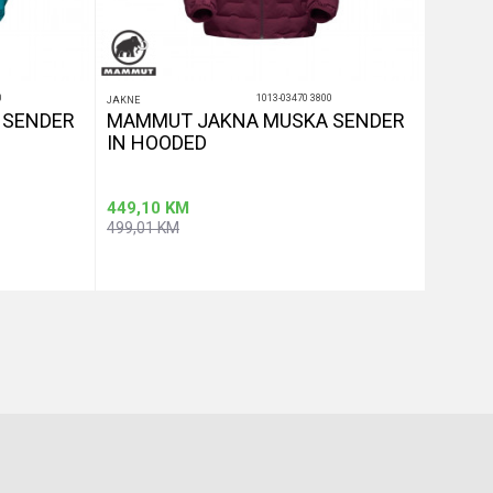
0
1013-03470 3800
JAKNE
JAKNE
 SENDER
MAMMUT JAKNA MUSKA SENDER
MAMM
IN HOODED
IN HO
449,10
KM
449,10
499,01
KM
499,01
aj u korpu
Dodaj u korpu
Veličina
Veličina
XL
M
XL
2XL