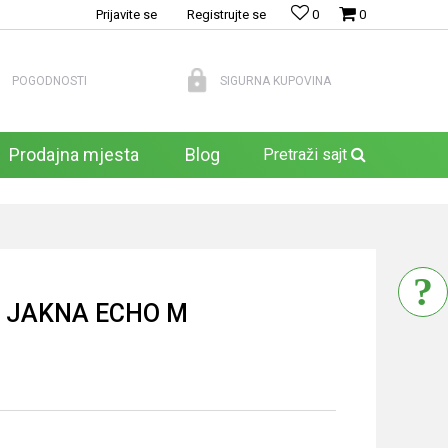
Prijavite se
Registrujte se
0
0
POGODNOSTI
SIGURNA KUPOVINA
Prodajna mjesta
Blog
Pretraži sajt
 JAKNA ECHO M