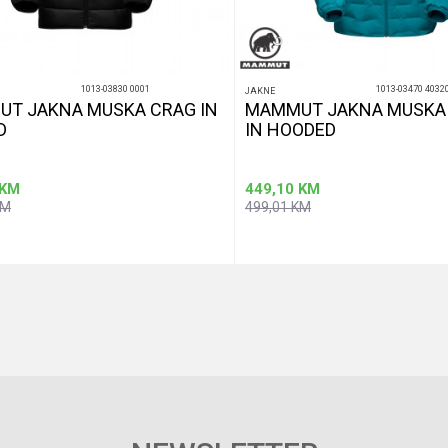
1013-03830 0001
1013-03470 4032
JAKNE
T JAKNA MUSKA CRAG IN
MAMMUT JAKNA MUSKA
D
IN HOODED
KM
449,10
KM
KM
499,01
KM
Dodaj u korpu
Dod
Veličina
M
L
M