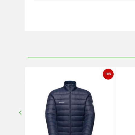
Ime/Nadimak
Poruka
10
%
10
%
POŠALJI