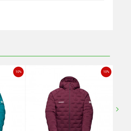
10
%
10
%