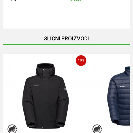
Ime/Nadimak
Email
SLIČNI PROIZVODI
Poruka
10
%
POŠALJI