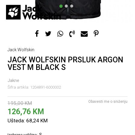
1
2
3
Jack Wolfskin
JACK WOLFSKIN PRSLUK ARGON
VEST M BLACK S
Jakne
Šifra artikla:
1204891-6000002
Obavesti me o sniženju
195,00
KM
126,76
KM
Ušteda:
68,24
KM
S
Izabrana veličina: