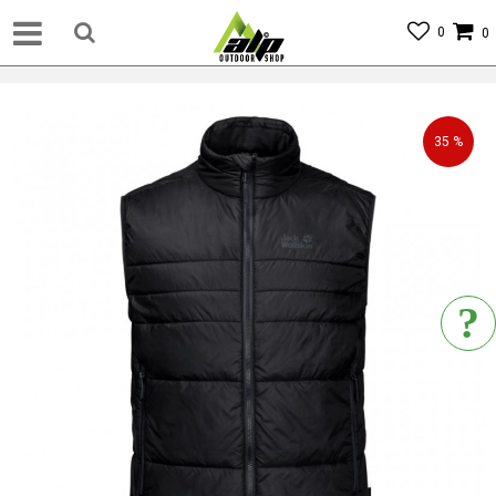
0
0
35
%