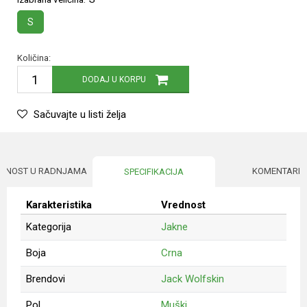
S
Količina:
DODAJ U KORPU
Sačuvajte u listi želja
UPNOST U RADNJAMA
KOMENTARI
SPECIFIKACIJA
Karakteristika
Vrednost
Kategorija
Jakne
Boja
Crna
Brendovi
Jack Wolfskin
Pol
Muški