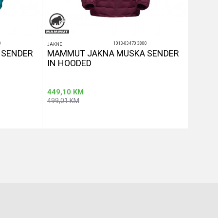
0
1013-03470 3800
JAKNE
JAKNE
 SENDER
MAMMUT JAKNA MUSKA SENDER
MAMM
IN HOODED
IN HO
449,10
KM
449,10
499,01
KM
499,01
aj u korpu
Dodaj u korpu
Veličina
Veličina
XL
M
XL
2XL