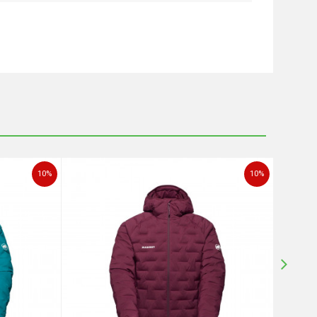
10
%
10
%