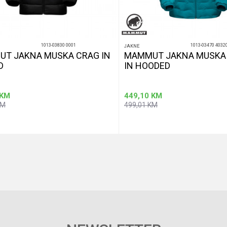
1013-03830 0001
1013-03470 4032
JAKNE
T JAKNA MUSKA CRAG IN
MAMMUT JAKNA MUSKA
D
IN HOODED
KM
449,10
KM
KM
499,01
KM
Dodaj u korpu
Dod
Veličina
M
L
M