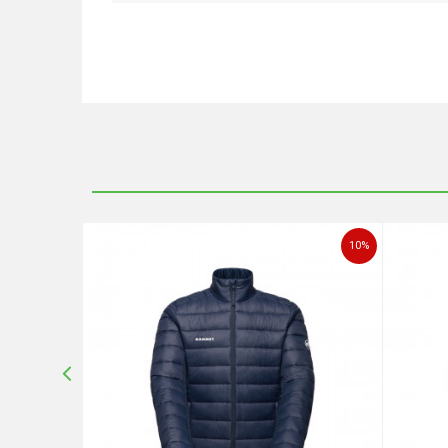
Ime/Nadimak
Poruka
10
%
10
%
POŠALJI