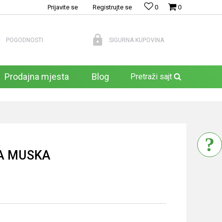
Prijavite se
Registrujte se
0
0
POGODNOSTI
SIGURNA KUPOVINA
Prodajna mjesta
Blog
Pretraži sajt
A MUSKA