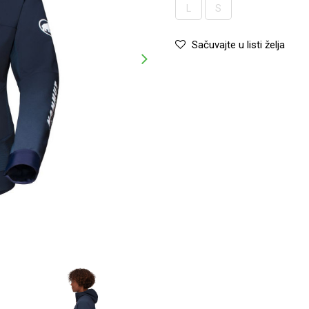
L
S
Sačuvajte u listi želja