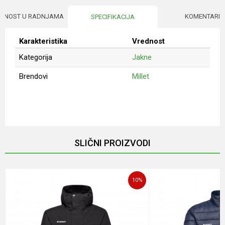
UPNOST U RADNJAMA
KOMENTARI
SPECIFIKACIJA
Karakteristika
Vrednost
Kategorija
Jakne
Brendovi
Millet
Ime/Nadimak
Email
SLIČNI PROIZVODI
Poruka
10
%