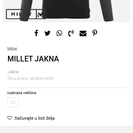
Millet
MILLET JAKNA
Jakne
Šifra artikla:
MIV8269 9590
Izabrana veličina:
3XL
Sačuvajte u listi želja