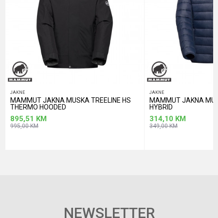
POŠALJI
JAKNE
JAKNE
MAMMUT JAKNA MUSKA TREELINE HS
MAMMUT JAKNA MUS
THERMO HOODED
HYBRID
895,51
KM
314,10
KM
995,00
KM
349,00
KM
NEWSLETTER