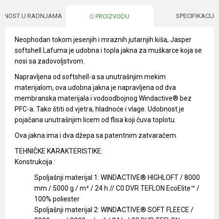
UPNOST U RADNJAMA
SPECIFIKACIJA
O PROIZVODU
Neophodan tokom jesenjih i mraznih jutarnjih kiša, Jasper
softshell Lafuma je udobna i topla jakna za muškarce koja se
nosi sa zadovoljstvom.
Napravljena od softshell-a sa unutrašnjim mekim
materijalom, ova udobna jakna je napravljena od dva
membranska materijala i vodoodbojnog Windactive® bez
PFC-a. Tako štiti od vjetra, hladnoće i vlage. Udobnost je
pojačana unutrašnjim licem od flisa koji čuva toplotu.
Ova jakna ima i dva džepa sa patentnim zatvaračem.
TEHNIČKE KARAKTERISTIKE:
Konstrukcija :
Spoljašnji materijal 1: WINDACTIVE® HIGHLOFT / 8000
mm / 5000 g / m² / 24 h // C0 DVR TEFLON EcoElite™ /
100% poliester
Spoljašnji materijal 2: WINDACTIVE® SOFT FLEECE /