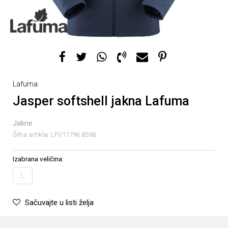
Lafuma
Jasper softshell jakna Lafuma
Jakne
Šifra artikla:
LFV11796 8598
Izabrana veličina:
L
Sačuvajte u listi želja