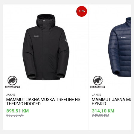
Poruka
10
%
POŠALJI
JAKNE
JAKNE
MAMMUT JAKNA MUSKA TREELINE HS
MAMMUT JAKNA MUS
THERMO HOODED
HYBRID
895,51
KM
314,10
KM
995,00
KM
349,00
KM