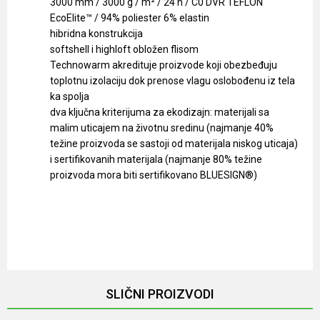
3000 mm / 3000 g / m² / 24 h / C0 DVR TEFLON
EcoElite™ / 94% poliester 6% elastin
hibridna konstrukcija
softshell i highloft obložen flisom
Technowarm akredituje proizvode koji obezbeđuju
toplotnu izolaciju dok prenose vlagu oslobođenu iz tela
ka spolja
dva ključna kriterijuma za ekodizajn: materijali sa
malim uticajem na životnu sredinu (najmanje 40%
težine proizvoda se sastoji od materijala niskog uticaja)
i sertifikovanih materijala (najmanje 80% težine
proizvoda mora biti sertifikovano BLUESIGN®)
Karakteristika
Vrednost
Ime/Nadimak
Kategorija
Jakne
Brendovi
Lafuma
Email
SLIČNI PROIZVODI