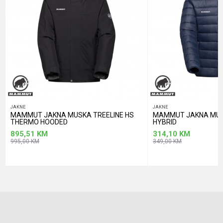
POŠALJI
JAKNE
JAKNE
MAMMUT JAKNA MUSKA TREELINE HS
MAMMUT JAKNA MUS
THERMO HOODED
HYBRID
895,51
KM
314,10
KM
995,00
KM
349,00
KM