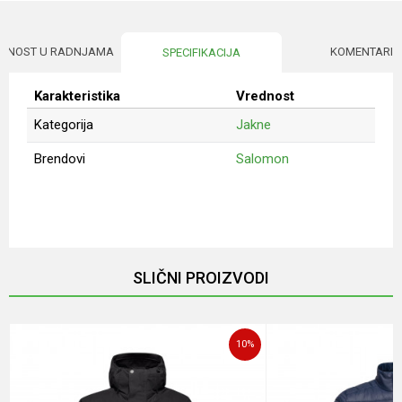
UPNOST U RADNJAMA
KOMENTARI
SPECIFIKACIJA
Karakteristika
Vrednost
Kategorija
Jakne
Brendovi
Salomon
Ime/Nadimak
Email
SLIČNI PROIZVODI
Poruka
10
%