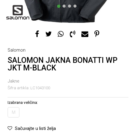
1
2
3
4
Salomon
SALOMON JAKNA BONATTI WP
JKT M-BLACK
Jakne
Šifra artikla:
LC1043100
Izabrana veličina:
M
Sačuvajte u listi želja