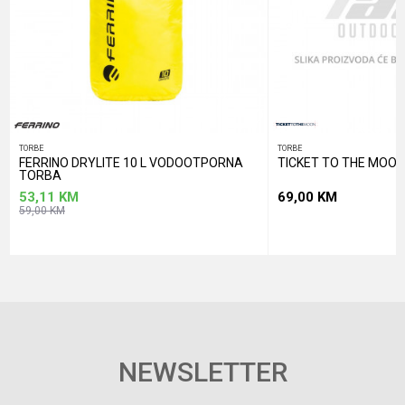
POŠALJI
TORBE
TORBE
FERRINO DRYLITE 10 L VODOOTPORNA
TICKET TO THE MOON
TORBA
53,11
KM
69,00
KM
59,00
KM
NEWSLETTER