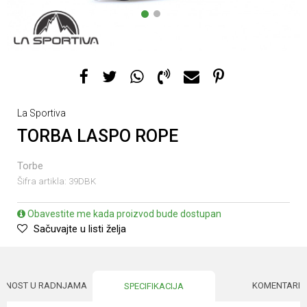
1
2
La Sportiva
TORBA LASPO ROPE
Torbe
Šifra artikla:
39DBK
Obavestite me kada proizvod bude dostupan
Sačuvajte u listi želja
UPNOST U RADNJAMA
KOMENTARI
SPECIFIKACIJA