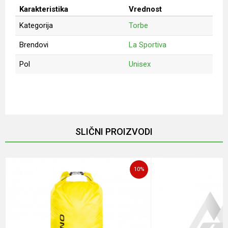
Karakteristika
Vrednost
Kategorija
Torbe
Brendovi
La Sportiva
Pol
Unisex
Ime/Nadimak
Email
SLIČNI PROIZVODI
Poruka
10
%