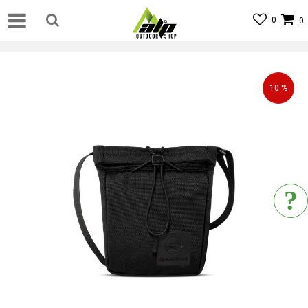
0
0
10
%