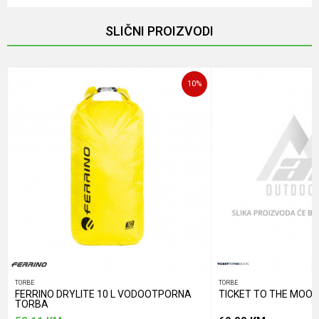
Email
SLIČNI PROIZVODI
Poruka
10
%
POŠALJI
TORBE
TORBE
FERRINO DRYLITE 10 L VODOOTPORNA
TICKET TO THE MOON
TORBA