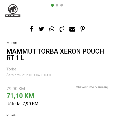
1
2
3
Mammut
MAMMUT TORBA XERON POUCH
RT 1 L
Torbe
Šifra artikla:
2810-00480 0001
Obavesti me o sniženju
79,00
KM
71,10
KM
Ušteda:
7,90
KM
Količina: