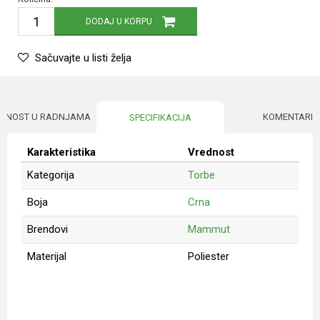
DODAJ U KORPU
Sačuvajte u listi želja
UPNOST U RADNJAMA
KOMENTARI
SPECIFIKACIJA
Karakteristika
Vrednost
Kategorija
Torbe
Boja
Crna
Brendovi
Mammut
Materijal
Poliester
Ime/Nadimak