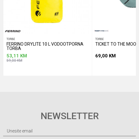
TORBE
TORBE
FERRINO DRYLITE 10 L VODOOTPORNA
TICKET TO THE MOON
TORBA
53,11
KM
69,00
KM
59,00
KM
NEWSLETTER