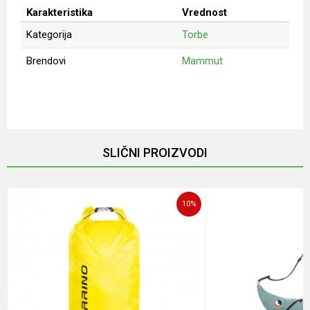
Karakteristika
Vrednost
Kategorija
Torbe
Brendovi
Mammut
Ime/Nadimak
Email
SLIČNI PROIZVODI
Poruka
10
%
POŠALJI