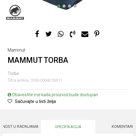
1
2
3
4
Mammut
MAMMUT TORBA
Torbe
Šifra artikla:
2050-00040 50011
Obavestite me kada proizvod bude dostupan
Sačuvajte u listi želja
UPNOST U RADNJAMA
KOMENTARI
SPECIFIKACIJA