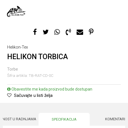
Helikon-Tex
HELIKON TORBICA
Torbe
Šifra artikla:
TB-RAT-CD-0C
Obavestite me kada proizvod bude dostupan
Sačuvajte u listi želja
UPNOST U RADNJAMA
KOMENTARI
SPECIFIKACIJA