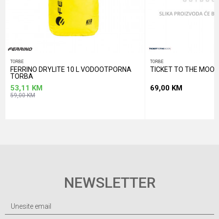
TORBE
TORBE
FERRINO DRYLITE 10 L VODOOTPORNA
TICKET TO THE MOON
TORBA
53,11
KM
69,00
KM
59,00
KM
NEWSLETTER