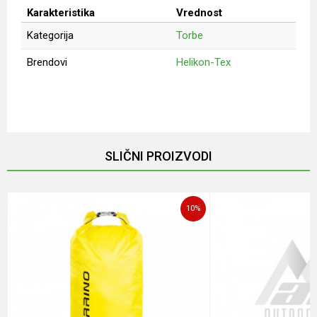
Karakteristika
Vrednost
Kategorija
Torbe
Brendovi
Helikon-Tex
Ime/Nadimak
Email
SLIČNI PROIZVODI
Poruka
10
%
POŠALJI