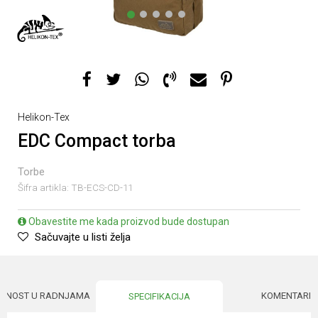
1
2
3
4
5
Helikon-Tex
EDC Compact torba
Torbe
Šifra artikla:
TB-ECS-CD-11
Obavestite me kada proizvod bude dostupan
Sačuvajte u listi želja
UPNOST U RADNJAMA
KOMENTARI
SPECIFIKACIJA