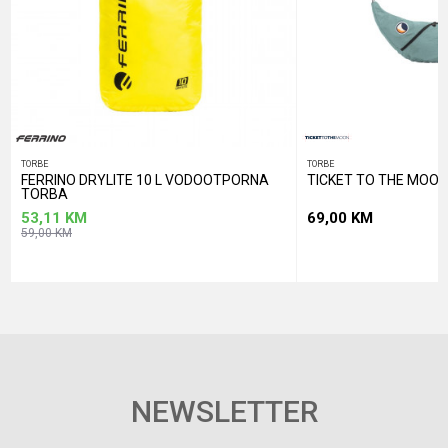
POŠALJI
TORBE
TORBE
FERRINO DRYLITE 10 L VODOOTPORNA
TICKET TO THE MOON
TORBA
53,11
KM
69,00
KM
59,00
KM
NEWSLETTER