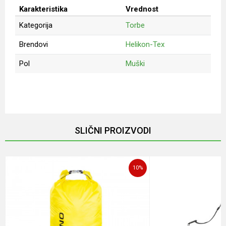
Karakteristika
Vrednost
Kategorija
Torbe
Brendovi
Helikon-Tex
Pol
Muški
Ime/Nadimak
Email
SLIČNI PROIZVODI
Poruka
10
%