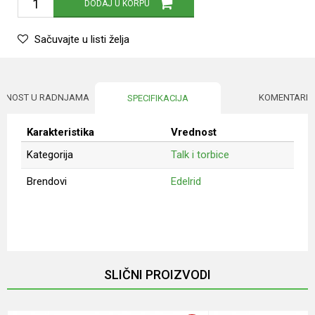
DODAJ U KORPU
Sačuvajte u listi želja
UPNOST U RADNJAMA
KOMENTARI
SPECIFIKACIJA
Karakteristika
Vrednost
Kategorija
Talk i torbice
Brendovi
Edelrid
Ime/Nadimak
Email
SLIČNI PROIZVODI
Poruka