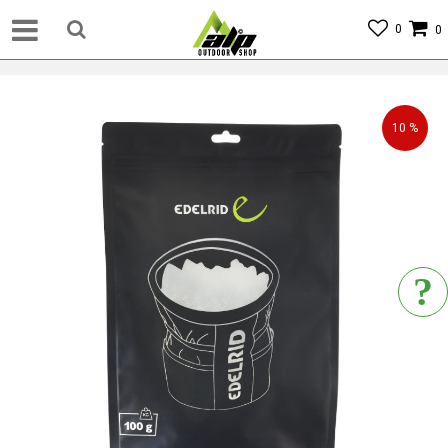
0
0
10
%