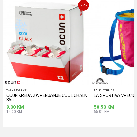
25
%
POŠALJI
TALK I TORBICE
TALK I TORBICE
OCUN KREDA ZA PENJANJE COOL CHALK
LA SPORTIVA VRECIC
35g
9,00
KM
58,50
KM
12,00
KM
65,01
KM