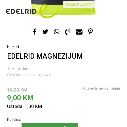
Edelrid
EDELRID MAGNEZIJUM
Talk i torbice
Šifra artikla:
727021000470
Obavesti me o sniženju
10,00
KM
9,00
KM
Ušteda:
1,00
KM
Količina: