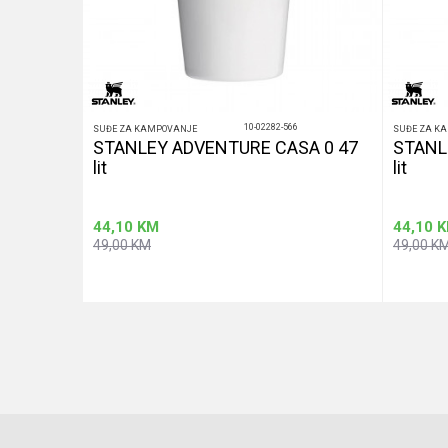
10-02282-566
SUĐE ZA KAMPOVANJE
SUĐE ZA K
STANLEY ADVENTURE CASA 0 47
STANL
lit
lit
44,10
KM
44,10
K
49,00
KM
49,00
K
u
Dodaj u korpu