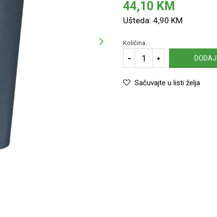
44,10
KM
Ušteda:
4,90
KM
Količina:
DODAJ
Sačuvajte u listi želja