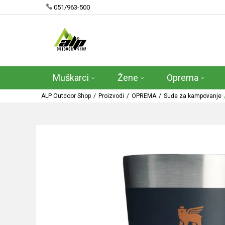
051/963-500
Muškarci
Žene
Oprema
ALP Outdoor Shop
Proizvodi
OPREMA
Suđe za kampovanje