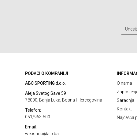
PODACI O KOMPANIJI
INFORMA
ABC SPORTING d.o.o.
O nama
Zaposlenj
Aleja Svetog Save 59
78000, Banja Luka, Bosna I Hercegovina
Saradnja
Kontakt
Telefon:
051/963-500
Najčešća p
Email:
webshop@alp.ba