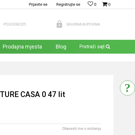
Prijavite se
Registrujte se
0
0
POGODNOSTI
SIGURNA KUPOVINA
Prodajna mjesta
Blog
Pretraži sajt
URE CASA 0 47 lit
Obavesti me o sniženju