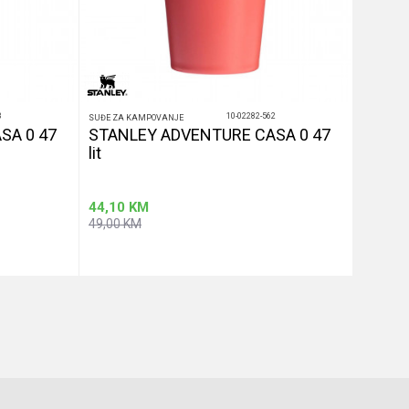
3
10-02282-562
SUĐE ZA KAMPOVANJE
SUĐE ZA 
SA 0 47
STANLEY ADVENTURE CASA 0 47
STANL
lit
lit
44,10
KM
44,10
49,00
KM
49,00
K
u
Dodaj u korpu