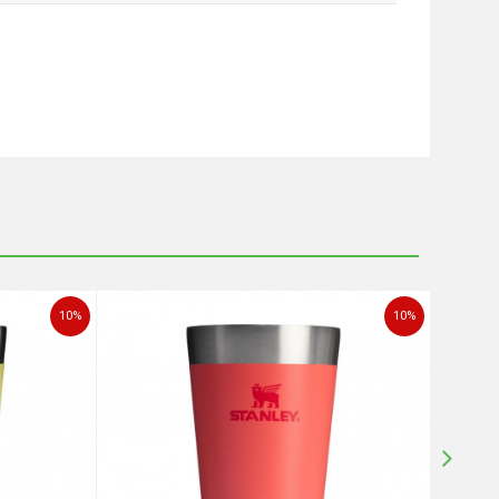
10
%
10
%