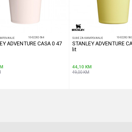
10-02282-564
10-02282-56
AMPOVANJE
SUĐE ZA KAMPOVANJE
EY ADVENTURE CASA 0 47
STANLEY ADVENTURE CA
lit
M
44,10
KM
M
49,00
KM
Dodaj u korpu
Dodaj u korp