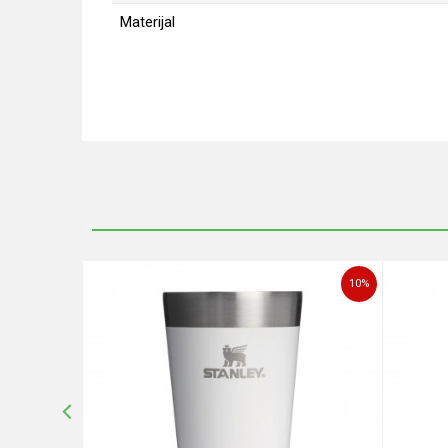
Materijal
Ime/Nadimak
Poruka
10
%
10
%
POŠALJI