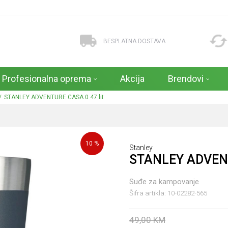
BESPLATNA DOSTAVA
Profesionalna oprema
Akcija
Brendovi
STANLEY ADVENTURE CASA 0 47 lit
10
%
Stanley
STANLEY ADVENT
Suđe za kampovanje
Šifra artikla:
10-02282-565
49,00
KM