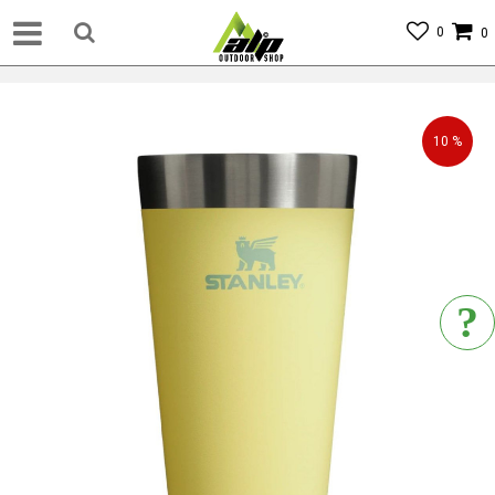
0
0
10
%