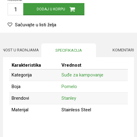
DODAJ U KORPU
Sačuvajte u listi želja
UPNOST U RADNJAMA
KOMENTARI
SPECIFIKACIJA
Karakteristika
Vrednost
Kategorija
Suđe za kampovanje
Boja
Pomelo
Brendovi
Stanley
Materijal
Stainless Steel
Ime/Nadimak