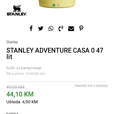
1
2
Stanley
STANLEY ADVENTURE CASA 0 47
lit
Suđe za kampovanje
Šifra artikla:
10-02282-563
Obavesti me o sniženju
49,00
KM
44,10
KM
Ušteda:
4,90
KM
Količina: